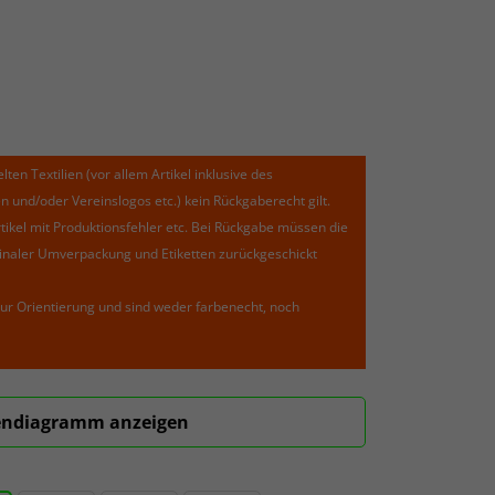
lten Textilien (vor allem Artikel inklusive des
und/oder Vereinslogos etc.) kein Rückgaberecht gilt.
kel mit Produktionsfehler etc. Bei Rückgabe müssen die
riginaler Umverpackung und Etiketten zurückgeschickt
ur Orientierung und sind weder farbenecht, noch
ndiagramm anzeigen