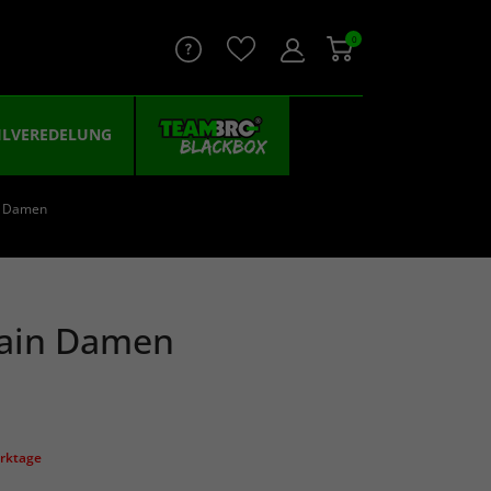
0
ILVEREDELUNG
n Damen
Rain Damen
erktage