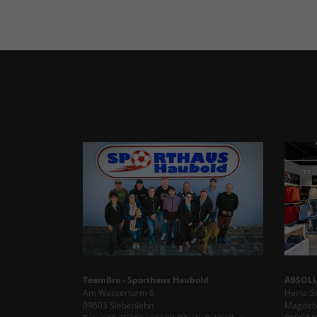
TeamBro - Sporthaus Haubold
ABSOLU
Am Wasserturm 6
Heinz-S
09603 Siebenlehn
Magdebu