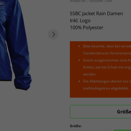
Artikel-Nr.:
1905996-1346
SSBC Jacket Rain Damen
Inkl. Logo
100% Polyester
Bitte beachte, dass bei verede
Standarddrucks Vereinsnamen 
Davon ausgenommen sind Arti
Artikel, wie bei Erhalt mit o
werden.
Die Abbildungen dienen nur z
maßstabsgetreu abgebildet.
Größe
Größe: