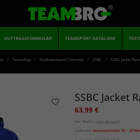
AUFTRAGSFORMULAR
TEAMSPORT KATALOGE
TEXT
ite
Teamshop
Stadtsportbund Chemnitz
SSBC
SSBC Jacket Rai
SSBC Jacket 
63,99 €
inkl. MwSt.
zzgl. Versand
Lieferzeit:
voraussichtlich 10 – 20 W