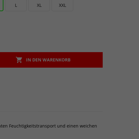
L
XL
XXL

IN DEN WARENKORB
enten Feuchtigkeitstransport und einen weichen