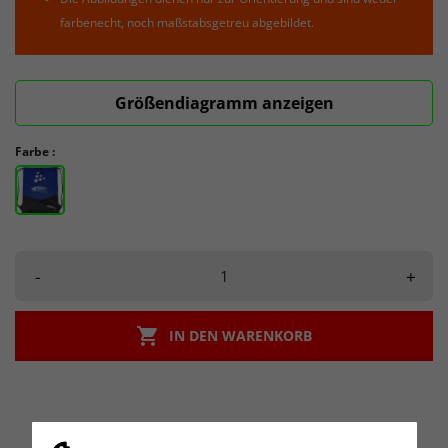
farbenecht, noch maßstabsgetreu abgebildet.
Größendiagramm anzeigen
Farbe :
-
+

IN DEN WARENKORB