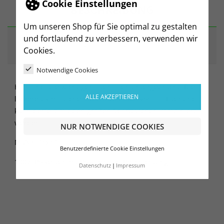
Cookie Einstellungen
BESCHREIBUNG
Um unseren Shop für Sie optimal zu gestalten
und fortlaufend zu verbessern, verwenden wir
ARTIKELDETAILS
Cookies.
Notwendige Cookies
Hier sind alle wichtigen Utensilien untergebracht. Die
ALLE AKZEPTIEREN
lockere Gym Tasche hat ein Volumen von 5,5 Liter und
kann perfekt mit den großen Sporttaschen kombiniert
werden.
NUR NOTWENDIGE COOKIES
Maße: 34x43 cm.
Benutzerdefinierte Cookie Einstellungen
100% Polyester mit Polyurethan-Beschichtung
Datenschutz
Impressum