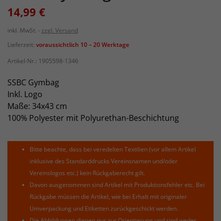
14,99 €
inkl. MwSt.
zzgl. Versand
Lieferzeit:
voraussichtlich 10 – 20 Werktage
Artikel-Nr.:
1905598-1346
SSBC Gymbag
Inkl. Logo
Maße: 34x43 cm
100% Polyester mit Polyurethan-Beschichtung
Bitte beachte, dass bei veredelten Textilien (vor allem Artikel
inklusive des Standarddrucks Vereinsnamen und/oder
Vereinslogos etc.) kein Rückgaberecht gilt.
Davon ausgenommen sind Artikel mit Produktionsfehler etc. Bei
Rückgabe müssen die Artikel, wie bei Erhalt mit originaler
Umverpackung und Etiketten zurückgeschickt werden.
Die Abbildungen dienen nur zur Orientierung und sind weder