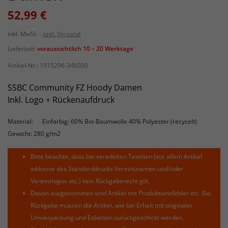
52,99 €
inkl. MwSt.
zzgl. Versand
Lieferzeit:
voraussichtlich 10 – 20 Werktage
Artikel-Nr.:
1915296-346000
SSBC Community FZ Hoody Damen
Inkl. Logo + Rückenaufdruck
Material:
Einfarbig: 60% Bio-Baumwolle 40% Polyester (recycelt)
Gewicht: 280 g/m2
Bitte beachte, dass bei veredelten Textilien (vor allem Artikel
inklusive des Standarddrucks Vereinsnamen und/oder
Vereinslogos etc.) kein Rückgaberecht gilt.
Davon ausgenommen sind Artikel mit Produktionsfehler etc. Bei
Rückgabe müssen die Artikel, wie bei Erhalt mit originaler
Umverpackung und Etiketten zurückgeschickt werden.