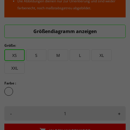
Die Abbildungen dienen nur zur Orientierung und sind weder
farbenecht, noch maßstabsgetreu abgebildet.
Größendiagramm anzeigen
Größe:
XS
S
M
L
XL
XXL
Farbe :
Club
Cobolt
-
+