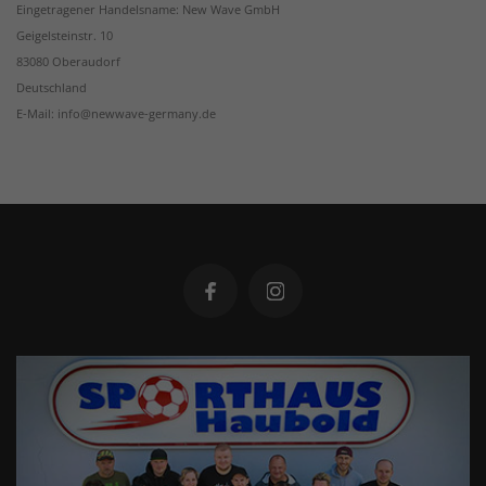
Eingetragener Handelsname: New Wave GmbH
Geigelsteinstr. 10
83080 Oberaudorf
Deutschland
E-Mail: info@newwave-germany.de