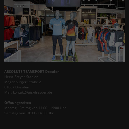
ABSOLUTE TEAMSPORT Dresden
Heinz-Steyer-Stadion
Magdeburger Straße 2
01067 Dresden
Mail: kontakt@ats-dresden.de
Öffnungszeiten
Montag - Freitag von 11:00 - 19:00 Uhr
Samstag von 10:00 - 14:00 Uhr