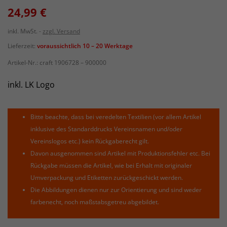
24,99 €
inkl. MwSt.
zzgl. Versand
Lieferzeit:
voraussichtlich 10 – 20 Werktage
Artikel-Nr.:
craft 1906728 – 900000
inkl. LK Logo
Bitte beachte, dass bei veredelten Textilien (vor allem Artikel
inklusive des Standarddrucks Vereinsnamen und/oder
Vereinslogos etc.) kein Rückgaberecht gilt.
Davon ausgenommen sind Artikel mit Produktionsfehler etc. Bei
Rückgabe müssen die Artikel, wie bei Erhalt mit originaler
Umverpackung und Etiketten zurückgeschickt werden.
Die Abbildungen dienen nur zur Orientierung und sind weder
farbenecht, noch maßstabsgetreu abgebildet.