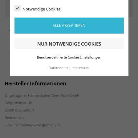
ARTIKELDETAILS
Notwendige Cookies
ALLE AKZEPTIEREN
100% Polyester
NUR NOTWENDIGE COOKIES
Benutzerdefinierte Cookie Einstellungen
Datenschutz
Impressum
Hersteller Informationen
Eingetragener Handelsname: New Wave GmbH
Geigelsteinstr. 10
83080 Oberaudorf
Deutschland
E-Mail: info@newwave-germany.de