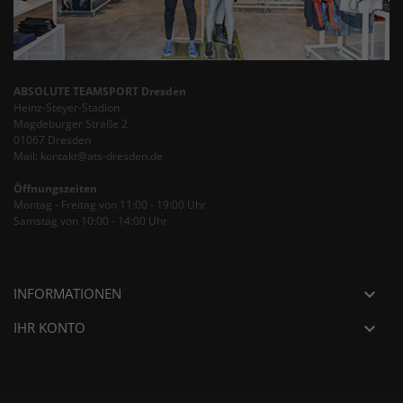
ABSOLUTE TEAMSPORT Dresden
Heinz-Steyer-Stadion
Magdeburger Straße 2
01067 Dresden
Mail: kontakt@ats-dresden.de
Öffnungszeiten
Montag - Freitag von 11:00 - 19:00 Uhr
Samstag von 10:00 - 14:00 Uhr
INFORMATIONEN

IHR KONTO
