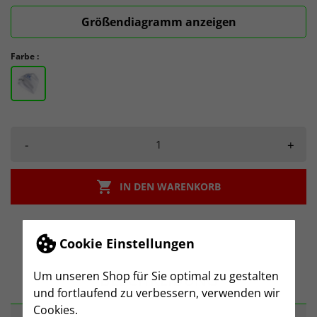
Größendiagramm anzeigen
Farbe :
-
+

IN DEN WARENKORB
Cookie Einstellungen
Um unseren Shop für Sie optimal zu gestalten
BESCHREIBUNG
und fortlaufend zu verbessern, verwenden wir
Cookies.