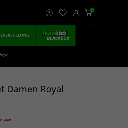
0
ILVEREDELUNG
Royal
et Damen Royal
erktage