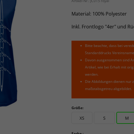
Artikel-Nr.:
JC015 royal
Material: 100% Polyester
Inkl. Frontlogo "4er" und R
Bitte beachte, dass bei verede
Standarddrucks Vereinsnamen 
Davon ausgenommen sind Arti
Artikel, wie bei Erhalt mit o
werden.
Die Abbildungen dienen nur z
maßstabsgetreu abgebildet.
Größe:
XS
S
M
Farbe :