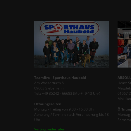
TeamBro - Sporthaus Haubold
ABSOLU
Am Wasserturm 6
Heinz-S
09603 Siebenlehn
Magdebu
Tel.: +49 35242 - 66683 (Mo-Fr 9-13 Uhr)
01067 
Mail: k
Öffnungszeiten
Montag - Freitag von 9:00 - 16:00 Uhr
Öffnun
Abholung / Termine nach Vereinbarung bis 18
Montag -
Uhr
Samstag
Vertrag widerrufen