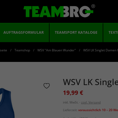
AUFTRAGSFORMULAR
TEAMSPORT KATALOGE
TEXT
seite
Teamshop
WSV "Am Blauen Wunder"
WSV LK Singlet Damen 
WSV LK Singl
19,99 €
inkl. MwSt.
zzgl. Versand
Lieferzeit:
voraussichtlich 10 – 20 W