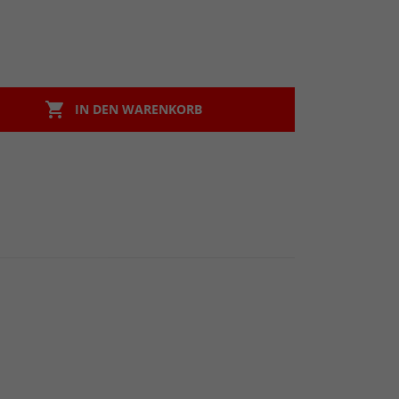

IN DEN WARENKORB