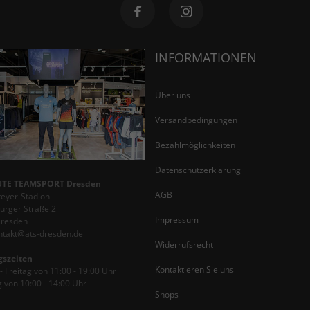
INFORMATIONEN
Über uns
Versandbedingungen
Bezahlmöglichkeiten
Datenschutzerklärung
TE TEAMSPORT Dresden
AGB
teyer-Stadion
rger Straße 2
Impressum
Dresden
ontakt@ats-dresden.de
Widerrufsrecht
gszeiten
Kontaktieren Sie uns
 Freitag von 11:00 - 19:00 Uhr
 von 10:00 - 14:00 Uhr
Shops