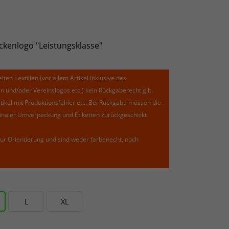
ückenlogo "Leistungsklasse"
lten Textilien (vor allem Artikel inklusive des
und/oder Vereinslogos etc.) kein Rückgaberecht gilt.
kel mit Produktionsfehler etc. Bei Rückgabe müssen die
riginaler Umverpackung und Etiketten zurückgeschickt
ur Orientierung und sind weder farbenecht, noch
L
XL