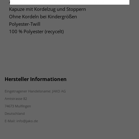
Ärmelabschluss mit eingearbeitetem Gummi
Kapuze mit Kordelzug und Stoppern
Ohne Kordeln bei Kindergrößen
Polyester-Twill
100 % Polyester (recycelt)
Hersteller Informationen
Eingetragener Handelsname: JAKO AG
Amtstrasse 82
74673 Mulfingen
Deutschland
E-Mail: info@jako.de