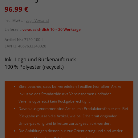
96,99 €
inkl. MwSt.
zzgl. Versand
Lieferzeit:
voraussichtlich 10 – 20 Werktage
Artikel-Nr.:
7120-100-L
EAN13:
4067633343320
Inkl. Logo und Rückenaufdruck
100 % Polyester (recycelt)
Bitte beachte, dass bei veredelten Textilien (vor allem Artikel
inklusive des Standarddrucks Vereinsnamen und/oder
Vereinslogos etc.) kein Rückgaberecht gilt.
Davon ausgenommen sind Artikel mit Produktionsfehler etc. Bei
Rückgabe müssen die Artikel, wie bei Erhalt mit originaler
Umverpackung und Etiketten zurückgeschickt werden.
Die Abbildungen dienen nur zur Orientierung und sind weder