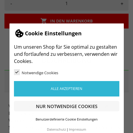
-
+

IN DEN WARENKORB
Cookie Einstellungen
Um unseren Shop für Sie optimal zu gestalten
und fortlaufend zu verbessern, verwenden wir
BESCHREIBUNG
Cookies.
Notwendige Cookies
ARTIKELDETAILS
ALLE AKZEPTIEREN
Wind- und wasserabweisendes Obermaterial mit
NUR NOTWENDIGE COOKIES
Laminierung
Wärmeisolierende Wattierung
Benutzerdefinierte Cookie Einstellungen
Separater Kragen mit weichem Fleece auf der Innenseite
Datenschutz
Impressum