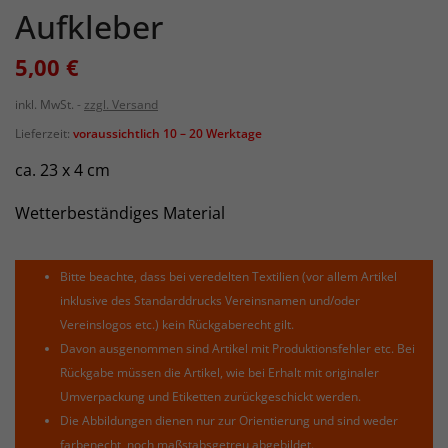
Aufkleber
5,00 €
inkl. MwSt.
zzgl. Versand
Lieferzeit:
voraussichtlich 10 – 20 Werktage
ca. 23 x 4 cm
Wetterbeständiges Material
Bitte beachte, dass bei veredelten Textilien (vor allem Artikel
inklusive des Standarddrucks Vereinsnamen und/oder
Vereinslogos etc.) kein Rückgaberecht gilt.
Davon ausgenommen sind Artikel mit Produktionsfehler etc. Bei
Rückgabe müssen die Artikel, wie bei Erhalt mit originaler
Umverpackung und Etiketten zurückgeschickt werden.
Die Abbildungen dienen nur zur Orientierung und sind weder
farbenecht, noch maßstabsgetreu abgebildet.