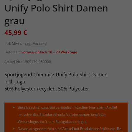
Unify Polo Shirt Damen
grau
45,99 €
inkl. MwSt.
zzgl. Versand
Lieferzeit:
voraussichtlich 10 – 20 Werktage
Artikel-Nr.:
1909139-950000
Sportjugend Chemnitz Unify Polo Shirt Damen
Inkl. Logo
50% Polyester-recycled, 50% Polyester
Bitte beachte, dass bei veredelten Textilien (vor allem Artikel
inklusive des Standarddrucks Vereinsnamen und/oder
Vereinslogos etc.) kein Rückgaberecht gilt.
Davon ausgenommen sind Artikel mit Produktionsfehler etc. Bei