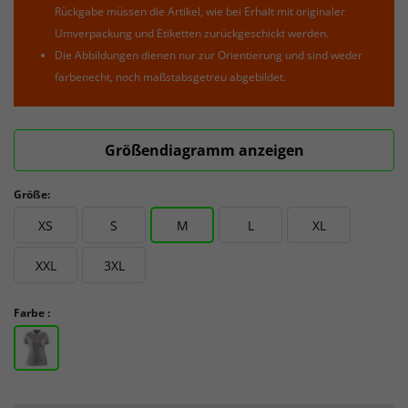
Rückgabe müssen die Artikel, wie bei Erhalt mit originaler
Umverpackung und Etiketten zurückgeschickt werden.
Die Abbildungen dienen nur zur Orientierung und sind weder
farbenecht, noch maßstabsgetreu abgebildet.
Größendiagramm anzeigen
Größe:
XS
S
M
L
XL
XXL
3XL
Farbe :