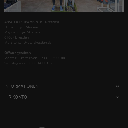
ABSOLUTE TEAMSPORT Dresden
Heinz-Steyer-Stadion
Magdeburger Straße 2
01067 Dresden
Mail: kontakt@ats-dresden.de
Öffnungszeiten
Montag - Freitag von 11:00 - 19:00 Uhr
Samstag von 10:00 - 14:00 Uhr
INFORMATIONEN

IHR KONTO
