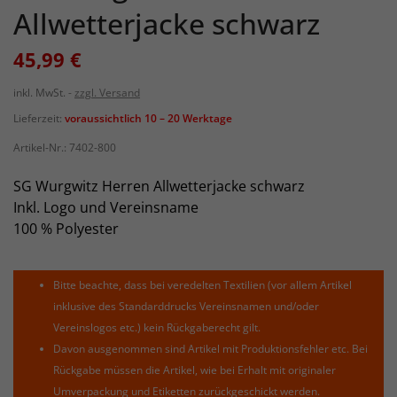
Allwetterjacke schwarz
45,99 €
inkl. MwSt.
zzgl. Versand
Lieferzeit:
voraussichtlich 10 – 20 Werktage
Artikel-Nr.:
7402-800
SG Wurgwitz Herren Allwetterjacke schwarz
Inkl. Logo und Vereinsname
100 % Polyester
Bitte beachte, dass bei veredelten Textilien (vor allem Artikel
inklusive des Standarddrucks Vereinsnamen und/oder
Vereinslogos etc.) kein Rückgaberecht gilt.
Davon ausgenommen sind Artikel mit Produktionsfehler etc. Bei
Rückgabe müssen die Artikel, wie bei Erhalt mit originaler
Umverpackung und Etiketten zurückgeschickt werden.