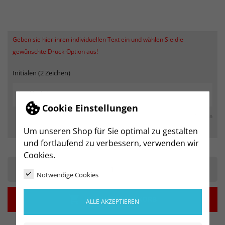
Geben sie hier ihren individuellen Text ein und wählen Sie die
gewünschte Druck-Option aus!
Initialen (2 Zeichen)
Cookie Einstellungen
max. 250 Zeichen
Um unseren Shop für Sie optimal zu gestalten
und fortlaufend zu verbessern, verwenden wir
Cookies.
-
+
Notwendige Cookies

IN DEN WARENKORB
ALLE AKZEPTIEREN