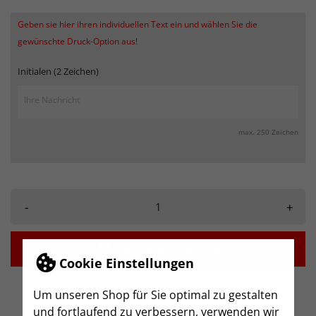
Geben sie hier ihren individuellen Text ein und wählen Sie die
gewünschte Druck-Option aus!
Initialen (2 Zeichen)
max. 250 Zeichen
-
+

IN DEN WARENKORB
Cookie Einstellungen
Um unseren Shop für Sie optimal zu gestalten
und fortlaufend zu verbessern, verwenden wir