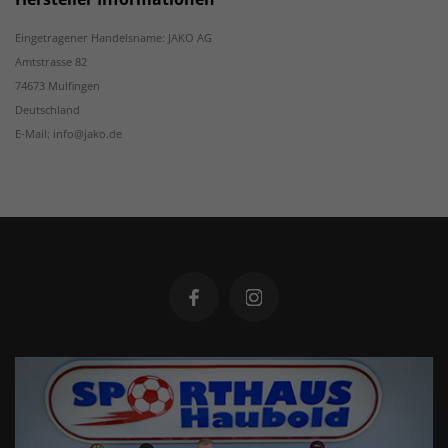
Eingetragener Handelsname: JAKO AG
Amtstrasse 82
74673 Mulfingen
Deutschland
E-Mail: info@jako.de