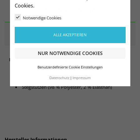
Cookies.
BESCHREIBUNG
Notwendige Cookies
ARTIKELDETAILS
ALLE AKZEPTIEREN
NUR NOTWENDIGE COOKIES
Bestehend aus folgenden Artikeln:
Benutzerdefinierte Cookie Einstellungen
Trikot Team (100 % Polyester)
Datenschutz
Impressum
Hose Manchester (100 % Polyester)
Stegstutzen (98 % Polyester, 2 % Elasthan)
Hersteller Informationen