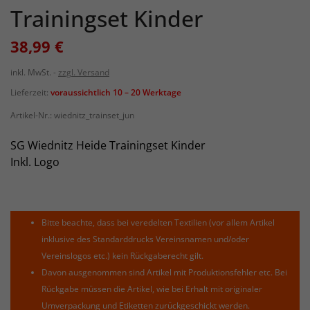
Trainingset Kinder
38,99 €
inkl. MwSt.
zzgl. Versand
Lieferzeit:
voraussichtlich 10 – 20 Werktage
Artikel-Nr.:
wiednitz_trainset_jun
SG Wiednitz Heide Trainingset Kinder
Inkl. Logo
Bitte beachte, dass bei veredelten Textilien (vor allem Artikel
inklusive des Standarddrucks Vereinsnamen und/oder
Vereinslogos etc.) kein Rückgaberecht gilt.
Davon ausgenommen sind Artikel mit Produktionsfehler etc. Bei
Rückgabe müssen die Artikel, wie bei Erhalt mit originaler
Umverpackung und Etiketten zurückgeschickt werden.