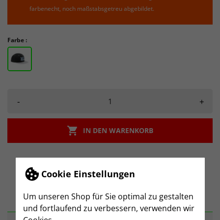
farbenecht, noch maßstabsgetreu abgebildet.
Farbe :
-
+

IN DEN WARENKORB
Cookie Einstellungen
BESCHREIBUNG
Um unseren Shop für Sie optimal zu gestalten
und fortlaufend zu verbessern, verwenden wir
Cookies.