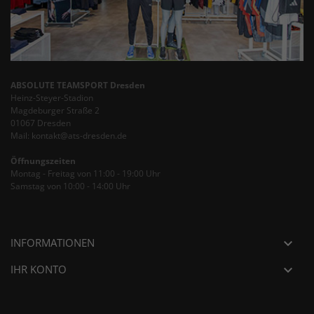
ABSOLUTE TEAMSPORT Dresden
Heinz-Steyer-Stadion
Magdeburger Straße 2
01067 Dresden
Mail: kontakt@ats-dresden.de
Öffnungszeiten
Montag - Freitag von 11:00 - 19:00 Uhr
Samstag von 10:00 - 14:00 Uhr
INFORMATIONEN

IHR KONTO
