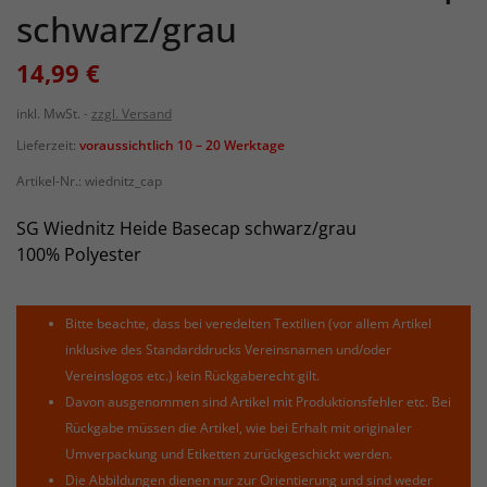
schwarz/grau
14,99 €
inkl. MwSt.
zzgl. Versand
Lieferzeit:
voraussichtlich 10 – 20 Werktage
Artikel-Nr.:
wiednitz_cap
SG Wiednitz Heide Basecap schwarz/grau
100% Polyester
Bitte beachte, dass bei veredelten Textilien (vor allem Artikel
inklusive des Standarddrucks Vereinsnamen und/oder
Vereinslogos etc.) kein Rückgaberecht gilt.
Davon ausgenommen sind Artikel mit Produktionsfehler etc. Bei
Rückgabe müssen die Artikel, wie bei Erhalt mit originaler
Umverpackung und Etiketten zurückgeschickt werden.
Die Abbildungen dienen nur zur Orientierung und sind weder