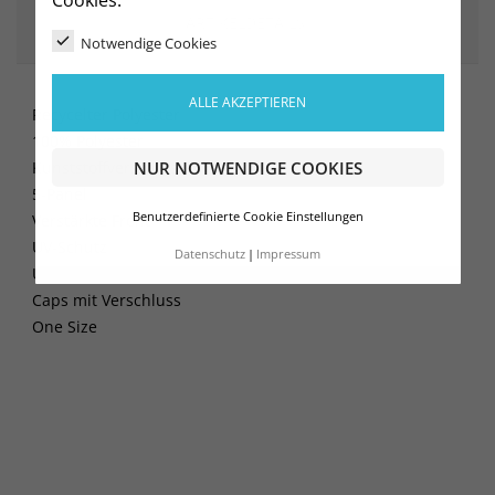
ARTIKELDETAILS
Notwendige Cookies
ALLE AKZEPTIEREN
Recycelter Polyester
100% Polyester
NUR NOTWENDIGE COOKIES
Kunststoffverschluss
5-Panel
Benutzerdefinierte Cookie Einstellungen
Verstärkte Front
UV-Schutz
Datenschutz
Impressum
UV-Schutz
Caps mit Verschluss
One Size