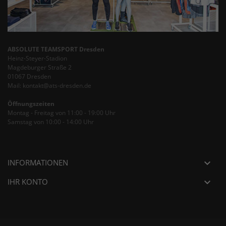
ABSOLUTE TEAMSPORT Dresden
Heinz-Steyer-Stadion
Magdeburger Straße 2
01067 Dresden
Mail: kontakt@ats-dresden.de
Öffnungszeiten
Montag - Freitag von 11:00 - 19:00 Uhr
Samstag von 10:00 - 14:00 Uhr
INFORMATIONEN

IHR KONTO
