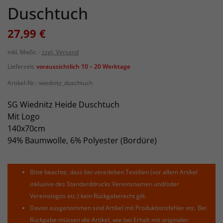
Duschtuch
27,99 €
inkl. MwSt.
zzgl. Versand
Lieferzeit:
voraussichtlich 10 – 20 Werktage
Artikel-Nr.:
wiednitz_duschtuch
SG Wiednitz Heide Duschtuch
Mit Logo
140x70cm
94% Baumwolle, 6% Polyester (Bordüre)
Bitte beachte, dass bei veredelten Textilien (vor allem Artikel
inklusive des Standarddrucks Vereinsnamen und/oder
Vereinslogos etc.) kein Rückgaberecht gilt.
Davon ausgenommen sind Artikel mit Produktionsfehler etc. Bei
Rückgabe müssen die Artikel, wie bei Erhalt mit originaler