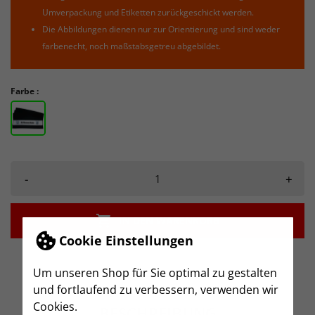
Umverpackung und Etiketten zurückgeschickt werden.
Die Abbildungen dienen nur zur Orientierung und sind weder
farbenecht, noch maßstabsgetreu abgebildet.
Farbe :
-
+

IN DEN WARENKORB
Cookie Einstellungen
Um unseren Shop für Sie optimal zu gestalten
und fortlaufend zu verbessern, verwenden wir
Cookies.
BESCHREIBUNG