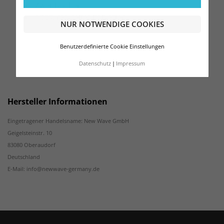
Zwei Taschen
100% recyceltes Polyester
NUR NOTWENDIGE COOKIES
Benutzerdefinierte Cookie Einstellungen
Datenschutz
Impressum
Hersteller Informationen
Eingetragener Handelsname: New Wave GmbH
Geigelsteinstr. 10
83080 Oberaudorf
Deutschland
E-Mail: info@newwave-germany.de