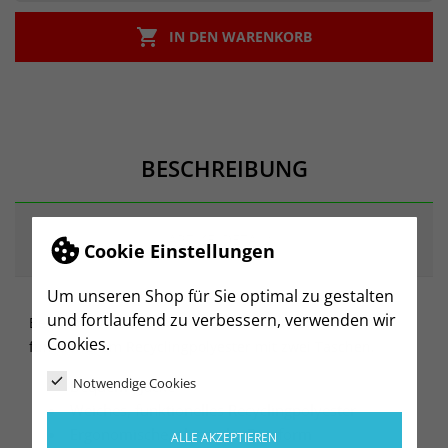

IN DEN WARENKORB
BESCHREIBUNG
ARTIKELDETAILS
Cookie Einstellungen
Um unseren Shop für Sie optimal zu gestalten
und fortlaufend zu verbessern, verwenden wir
Bequeme Weste aus weichem, elastischem und
Cookies.
funktionellem Recyclingpolyester mit zwei Taschen.
Notwendige Cookies
Bequeme Jacke
Weiches, funktionelles Recyclingpolyester
Ergonomische, elastische Passform
ALLE AKZEPTIEREN