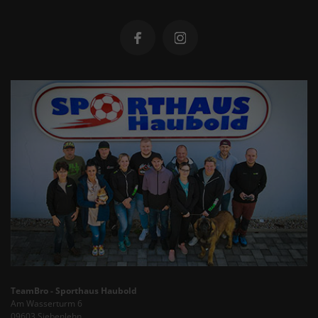
TeamBro - Sporthaus Haubold
Am Wasserturm 6
09603 Siebenlehn