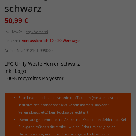
schwarz
50,99 €
inkl. MwSt.
zzgl. Versand
Lieferzeit:
voraussichtlich 10 – 20 Werktage
Artikel-Nr.:
1912161-999000
LPG Unify Weste Herren schwarz
Inkl. Logo
100% recyceltes Polyester
Bitte beachte, dass bei veredelten Textilien (vor allem Artikel
inklusive des Standarddrucks Vereinsnamen und/oder
Vereinslogos etc.) kein Rückgaberecht gilt.
Davon ausgenommen sind Artikel mit Produktionsfehler etc. Bei
Rückgabe müssen die Artikel, wie bei Erhalt mit originaler
Umverpackung und Etiketten zurückgeschickt werden.