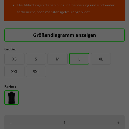
Die Abbildungen dienen nur zur Orientierung und sind weder
farbenecht, noch maßstabsgetreu abgebildet.
Größendiagramm anzeigen
Größe:
XS
S
M
L
XL
XXL
3XL
Farbe :
-
+