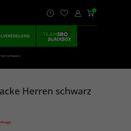
0
ILVEREDELUNG
rren schwarz
jacke Herren schwarz
erktage