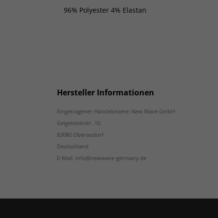
96% Polyester 4% Elastan
Hersteller Informationen
Eingetragener Handelsname: New Wave GmbH
Geigelsteinstr. 10
83080 Oberaudorf
Deutschland
E-Mail: info@newwave-germany.de