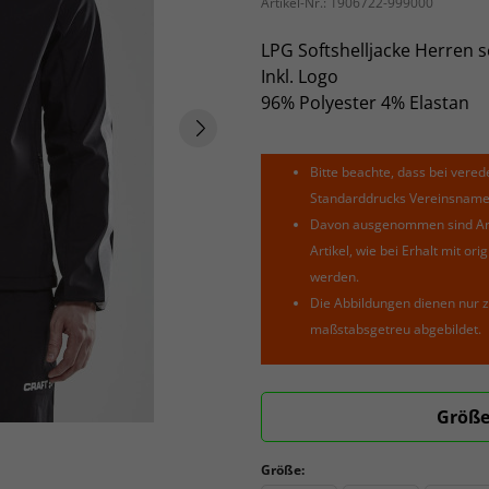
Artikel-Nr.:
1906722-999000
LPG Softshelljacke Herren 
Inkl. Logo
96% Polyester 4% Elastan
Bitte beachte, dass bei verede
Standarddrucks Vereinsnamen 
Davon ausgenommen sind Arti
Artikel, wie bei Erhalt mit o
werden.
Die Abbildungen dienen nur z
maßstabsgetreu abgebildet.
Größe
Größe: