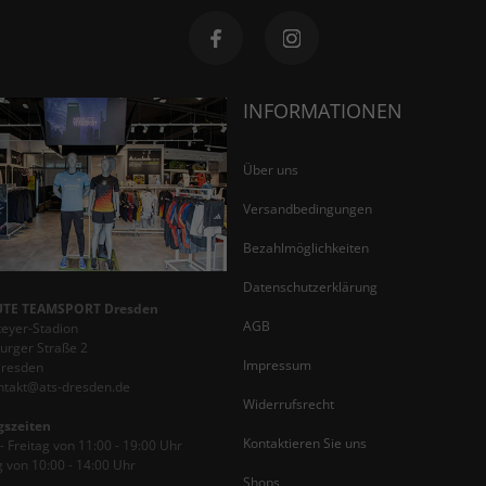
INFORMATIONEN
Über uns
Versandbedingungen
Bezahlmöglichkeiten
Datenschutzerklärung
TE TEAMSPORT Dresden
AGB
teyer-Stadion
rger Straße 2
Impressum
Dresden
ontakt@ats-dresden.de
Widerrufsrecht
gszeiten
Kontaktieren Sie uns
 Freitag von 11:00 - 19:00 Uhr
 von 10:00 - 14:00 Uhr
Shops