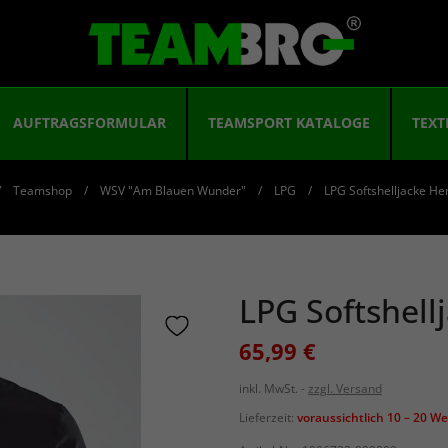
AUFTRAGSFORMULAR
TEAMSPORT KATALOGE
TEXT
Teamshop
WSV "Am Blauen Wunder"
LPG
LPG Softshelljacke He
LPG Softshell
65,99 €
inkl. MwSt.
zzgl. Versand
Lieferzeit:
voraussichtlich 10 – 20 W