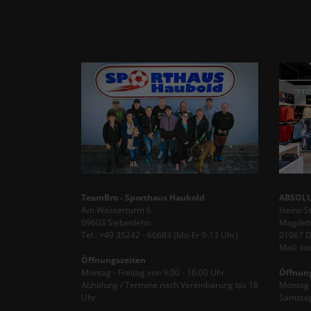
TeamBro - Sporthaus Haubold
ABSOLU
Am Wasserturm 6
Heinz-S
09603 Siebenlehn
Magdebu
Tel.: +49 35242 - 66683 (Mo-Fr 9-13 Uhr)
01067 
Mail: k
Öffnungszeiten
Montag - Freitag von 9:00 - 16:00 Uhr
Öffnun
Abholung / Termine nach Vereinbarung bis 18
Montag -
Uhr
Samstag