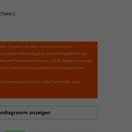
schwarz
lten Textilien (vor allem Artikel inklusive des
und/oder Vereinslogos etc.) kein Rückgaberecht gilt.
kel mit Produktionsfehler etc. Bei Rückgabe müssen die
riginaler Umverpackung und Etiketten zurückgeschickt
ur Orientierung und sind weder farbenecht, noch
ndiagramm anzeigen