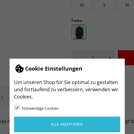
XS
S
M
Farbe :
-
+
Cookie Einstellungen
Um unseren Shop für Sie optimal zu gestalten
und fortlaufend zu verbessern, verwenden wir
Cookies.
LS
Notwendige Cookies
ke hält Dich warm und trocken. Die gebürstete Innenseite sorgt fü
ALLE AKZEPTIEREN