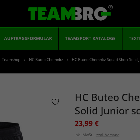
AUFTRAGSFORMULAR
TEAMSPORT KATALOGE
TEXT
Teamshop
HC Buteo Chemnitz
HC Buteo Chemnitz Squad Short Solid J
HC Buteo Che
Solid Junior 
23,99 €
inkl. MwSt.
zzgl. Versand