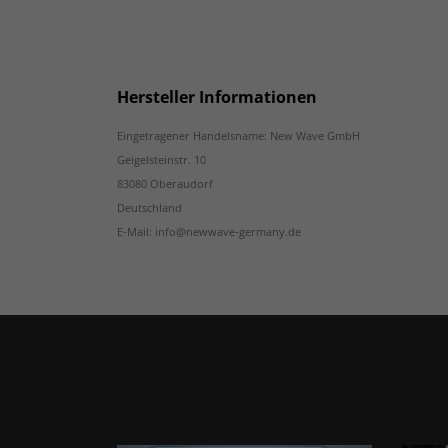
Hersteller Informationen
Eingetragener Handelsname: New Wave GmbH
Geigelsteinstr. 10
83080 Oberaudorf
Deutschland
E-Mail: info@newwave-germany.de