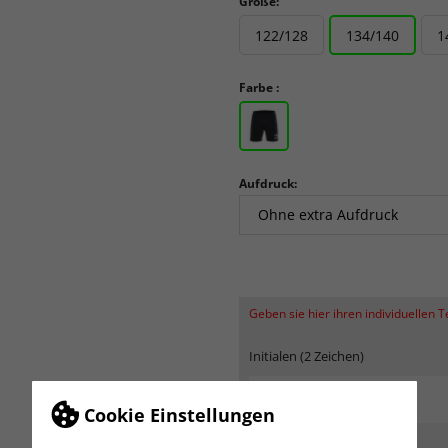
Größe:
122/128
134/140
1
Farbe :
Aufdruck:
Geben sie hier ihren individuellen 
Initialen (2 Zeichen)
Cookie Einstellungen