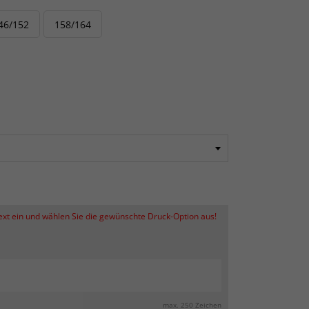
46/152
158/164
Text ein und wählen Sie die gewünschte Druck-Option aus!
max. 250 Zeichen