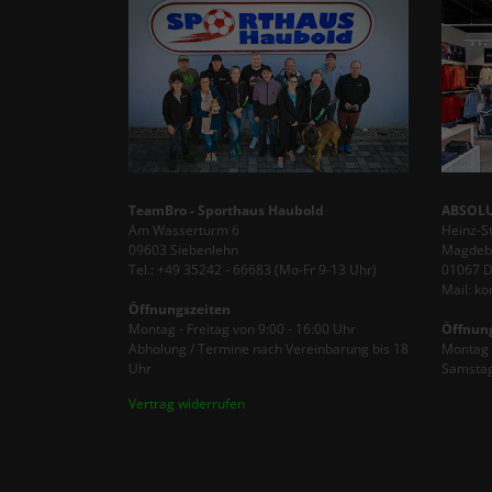
TeamBro - Sporthaus Haubold
ABSOLU
Am Wasserturm 6
Heinz-S
09603 Siebenlehn
Magdebu
Tel.: +49 35242 - 66683 (Mo-Fr 9-13 Uhr)
01067 
Mail: k
Öffnungszeiten
Montag - Freitag von 9:00 - 16:00 Uhr
Öffnun
Abholung / Termine nach Vereinbarung bis 18
Montag -
Uhr
Samstag
Vertrag widerrufen