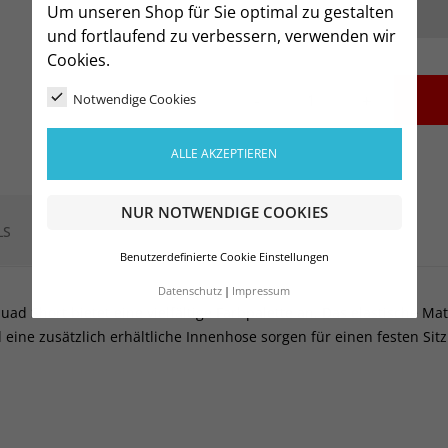
Um unseren Shop für Sie optimal zu gestalten
und fortlaufend zu verbessern, verwenden wir
Cookies.
-
+
Notwendige Cookies
ALLE AKZEPTIEREN
NUR NOTWENDIGE COOKIES
LS
Benutzerdefinierte Cookie Einstellungen
Datenschutz
Impressum
uad Short bietet eine vielfältige Farbpalette an. Das elastische Ma
ine zusätzlich erhältliche Innenhose sorgen für einen festen Sitz