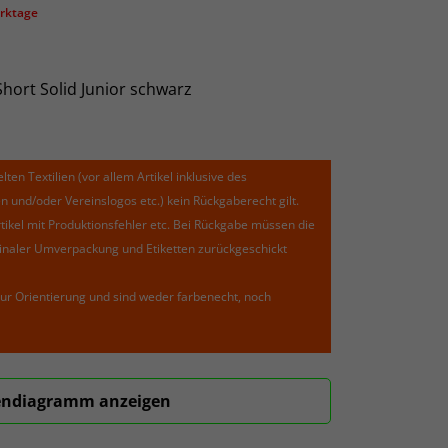
erktage
ort Solid Junior schwarz
lten Textilien (vor allem Artikel inklusive des
und/oder Vereinslogos etc.) kein Rückgaberecht gilt.
kel mit Produktionsfehler etc. Bei Rückgabe müssen die
riginaler Umverpackung und Etiketten zurückgeschickt
ur Orientierung und sind weder farbenecht, noch
ndiagramm anzeigen