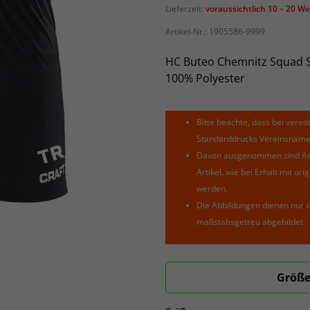
Lieferzeit:
voraussichtlich 10 – 20 W
Artikel-Nr.:
1905586-9999
HC Buteo Chemnitz Squad Sh
100% Polyester
Bitte beachte, dass bei verede
Standarddrucks Vereinsnamen 
Davon ausgenommen sind Arti
Artikel, wie bei Erhalt mit o
werden.
Die Abbildungen dienen nur z
maßstabsgetreu abgebildet.
Größe