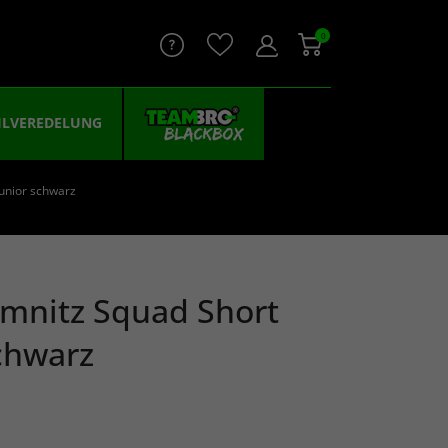
0
ILVEREDELUNG
unior schwarz
mnitz Squad Short
schwarz