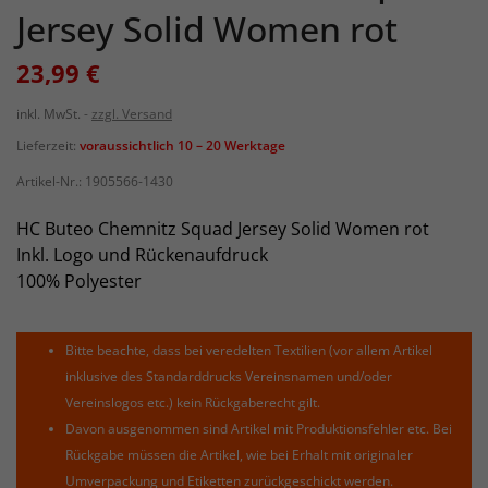
Jersey Solid Women rot
23,99 €
inkl. MwSt.
zzgl. Versand
Lieferzeit:
voraussichtlich 10 – 20 Werktage
Artikel-Nr.:
1905566-1430
HC Buteo Chemnitz Squad Jersey Solid Women rot
Inkl. Logo und Rückenaufdruck
100% Polyester
Bitte beachte, dass bei veredelten Textilien (vor allem Artikel
inklusive des Standarddrucks Vereinsnamen und/oder
Vereinslogos etc.) kein Rückgaberecht gilt.
Davon ausgenommen sind Artikel mit Produktionsfehler etc. Bei
Rückgabe müssen die Artikel, wie bei Erhalt mit originaler
Umverpackung und Etiketten zurückgeschickt werden.