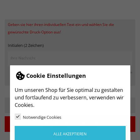
Geben sie hier ihren individuellen Text ein und wählen Sie die
gewünschte Druck-Option aus!
Initialen (2 Zeichen)
max. 250 Zeichen
Cookie Einstellungen
Um unseren Shop für Sie optimal zu gestalten
und fortlaufend zu verbessern, verwenden wir
Cookies.
-
+
Notwendige Cookies

IN DEN WARENKORB
ALLE AKZEPTIEREN