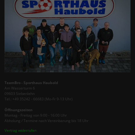
TeamBro - Sporthaus Haubold
Am Wasserturm 6
09603 Siebenlehn
Tel.: +49 35242 - 66683 (Mo-Fr 9-13 Uhr)
Öffnungszeiten
Montag - Freitag von 9:00 - 16:00 Uhr
Abholung / Termine nach Vereinbarung bis 18 Uhr
Vertrag widerrufen