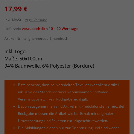
17,99 €
inkl. MwSt.
zzgl. Versand
Lieferzeit:
voraussichtlich 10 – 20 Werktage
Artikel-Nr.:
langhennersdorf_handtuch
Inkl. Logo
Maße: 50x100cm
94% Baumwolle, 6% Polyester (Bordüre)
Bitte beachte, dass bei veredelten Textilien (vor allem Artikel
inklusive des Standarddrucks Vereinsnamen und/oder
Vereinslogos etc.) kein Rückgaberecht gilt.
Davon ausgenommen sind Artikel mit Produktionsfehler etc. Bei
Rückgabe müssen die Artikel, wie bei Erhalt mit originaler
Umverpackung und Etiketten zurückgeschickt werden.
Die Abbildungen dienen nur zur Orientierung und sind weder