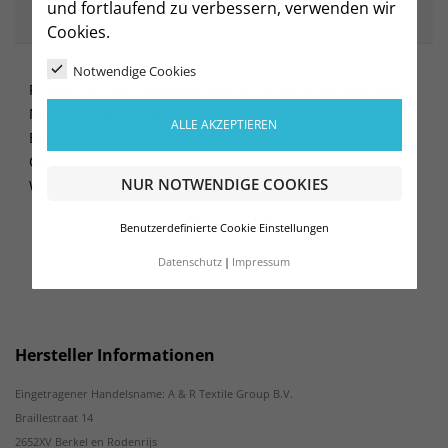
und fortlaufend zu verbessern, verwenden wir
ARTIKELDETAILS
Cookies.
Notwendige Cookies
Frottiertuch aus 94% Baumwolle, 6% Polyester (Bordüre)
Mit bedruckbarer weißer Polyester-Bordüre
ALLE AKZEPTIEREN
Entspricht Ökotex Klasse I
Qualität 400 g/qm
NUR NOTWENDIGE COOKIES
Waschbar bis 60°C
Benutzerdefinierte Cookie Einstellungen
Datenschutz
Impressum
Hersteller Informationen
Eingetragener Handelsname: A & R Textile Group B.V.
Braillestraat 14
2652XV Berkel en Rodenrijs