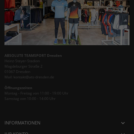
ABSOLUTE TEAMSPORT Dresden
Heinz-Steyer-Stadion
Magdeburger Straße 2
01067 Dresden
Mail: kontakt@ats-dresden.de
Öffnungszeiten
Montag - Freitag von 11:00 - 19:00 Uhr
Samstag von 10:00 - 14:00 Uhr
INFORMATIONEN

IHR KONTO