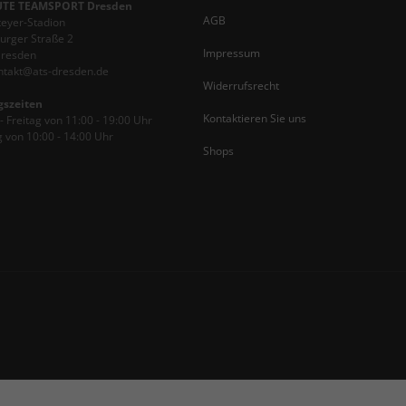
TE TEAMSPORT Dresden
AGB
teyer-Stadion
rger Straße 2
Impressum
Dresden
ontakt@ats-dresden.de
Widerrufsrecht
gszeiten
Kontaktieren Sie uns
 Freitag von 11:00 - 19:00 Uhr
 von 10:00 - 14:00 Uhr
Shops