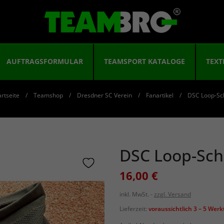
AUFTRAGSFORMULAR
TEAMSPORT KATALOGE
TEXT
artseite
Teamshop
Dresdner SC Verein
Fanartikel
DSC Loop-Sc
DSC Loop-Sch
16,00 €
inkl. MwSt.
zzgl. Versand
Lieferzeit:
voraussichtlich 3 – 5 Wer