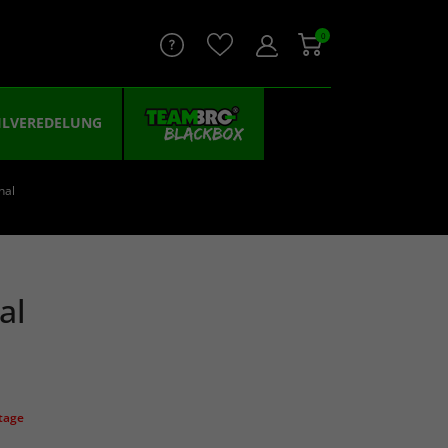
0
ILVEREDELUNG
hal
al
ktage