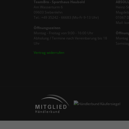
TeamBro - Sporthaus Haubold
ABSOLU
Am Wasserturm 6
Heinz-S
09603 Siebenlehn
Magdebu
Tel.: +49 35242 - 66683 (Mo-Fr 9-13 Uhr)
01067 
Mail: k
Öffnungszeiten
Montag - Freitag von 9:00 - 16:00 Uhr
Öffnun
Abholung / Termine nach Vereinbarung bis 18
Montag -
Uhr
Samstag
Vertrag widerrufen