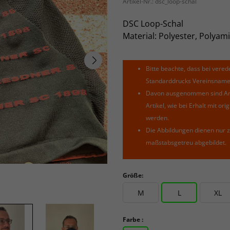
Artikel-Nr.:
dsc_loop-schal
DSC Loop-Schal
Material: Polyester, Polyami
Bitte beachte, dass bei verede
Standarddrucks Vereinsnamen 
Davon ausgenommen sind Arti
Artikel, wie bei Erhalt mit o
werden.
Die Abbildungen dienen nur z
maßstabsgetreu abgebildet.
Größe:
M
L
XL
Farbe :