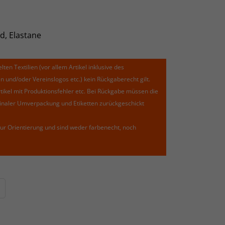
d, Elastane
lten Textilien (vor allem Artikel inklusive des
und/oder Vereinslogos etc.) kein Rückgaberecht gilt.
kel mit Produktionsfehler etc. Bei Rückgabe müssen die
riginaler Umverpackung und Etiketten zurückgeschickt
ur Orientierung und sind weder farbenecht, noch