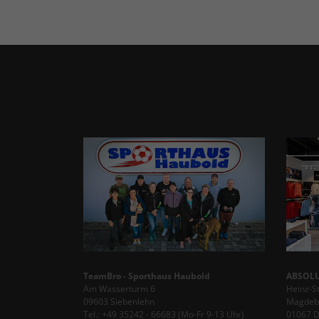
TeamBro - Sporthaus Haubold
ABSOLU
Am Wasserturm 6
Heinz-S
09603 Siebenlehn
Magdebu
Tel.: +49 35242 - 66683 (Mo-Fr 9-13 Uhr)
01067 