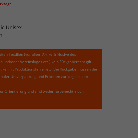
erktage
ie Unisex
n
lten Textilien (vor allem Artikel inklusive des
und/oder Vereinslogos etc.) kein Rückgaberecht gilt.
kel mit Produktionsfehler etc. Bei Rückgabe müssen die
riginaler Umverpackung und Etiketten zurückgeschickt
ur Orientierung und sind weder farbenecht, noch