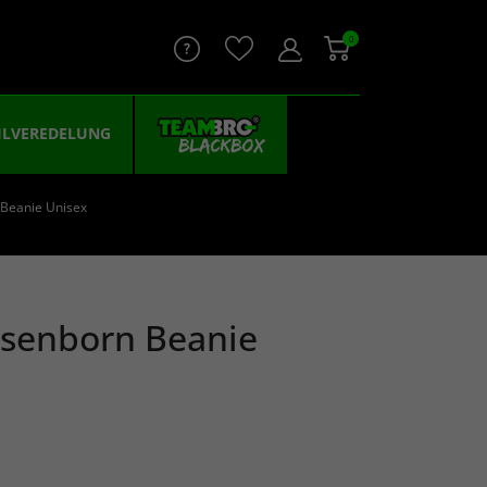
0
ILVEREDELUNG
 Beanie Unisex
ssenborn Beanie