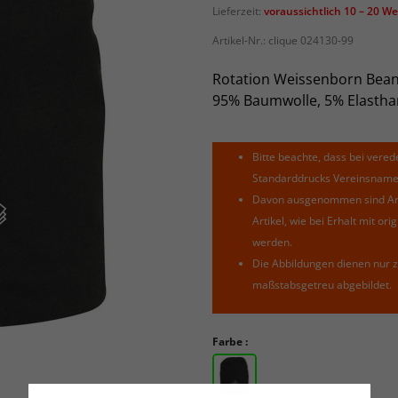
Lieferzeit:
voraussichtlich 10 – 20 W
Artikel-Nr.:
clique 024130-99
Rotation Weissenborn Bean
95% Baumwolle, 5% Elastha
Bitte beachte, dass bei verede
Standarddrucks Vereinsnamen 
Davon ausgenommen sind Arti
Artikel, wie bei Erhalt mit o
werden.
Die Abbildungen dienen nur z
maßstabsgetreu abgebildet.
Farbe :