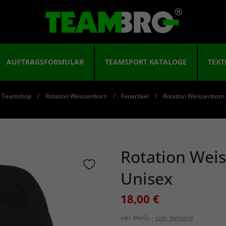
AUFTRAGSFORMULAR
TEAMSPORT KATALOGE
TEXT
Teamshop
Rotation Weissenborn
Fanartikel
Rotation Weissenborn
Rotation Wei
Unisex
18,00 €
inkl. MwSt.
zzgl. Versand