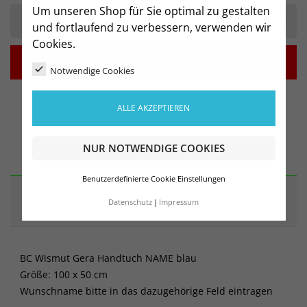
Um unseren Shop für Sie optimal zu gestalten
-
+
und fortlaufend zu verbessern, verwenden wir
Cookies.

IN DEN WARENKORB
Notwendige Cookies
ALLE AKZEPTIEREN
NUR NOTWENDIGE COOKIES
BESCHREIBUNG
Benutzerdefinierte Cookie Einstellungen
ARTIKELDETAILS
Datenschutz
Impressum
BC Wismut Gera Handtuch NAME blau
Größe: 100 x 50 cm
Wunschname bitte in das dazugehörige Feld eintragen