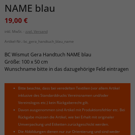
NAME blau
19,00 €
inkl. MwSt.
zzgl. Versand
Artikel-Nr.:
bc_gera_handtuch_blau_name
BC Wismut Gera Handtuch NAME blau
Größe: 100 x 50 cm
Wunschname bitte in das dazugehörige Feld eintragen
Bitte beachte, dass bei veredelten Textilien (vor allem Artikel
inklusive des Standarddrucks Vereinsnamen und/oder
Vereinslogos etc.) kein Rückgaberecht gilt.
Davon ausgenommen sind Artikel mit Produktionsfehler etc. Bei
Rückgabe müssen die Artikel, wie bei Erhalt mit originaler
Umverpackung und Etiketten zurückgeschickt werden.
Die Abbildungen dienen nur zur Orientierung und sind weder