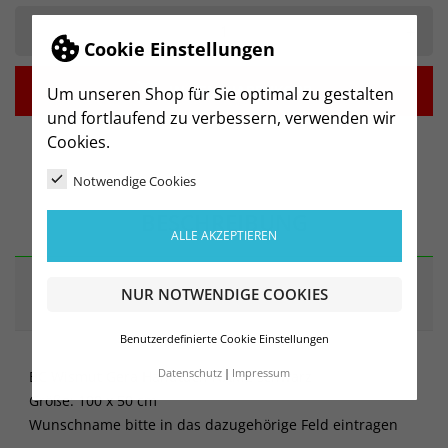
-
+
Cookie Einstellungen

IN DEN WARENKORB
Um unseren Shop für Sie optimal zu gestalten
und fortlaufend zu verbessern, verwenden wir
Cookies.
Notwendige Cookies
BESCHREIBUNG
ALLE AKZEPTIEREN
ARTIKELDETAILS
NUR NOTWENDIGE COOKIES
Benutzerdefinierte Cookie Einstellungen
Datenschutz
Impressum
BC Wismut Gera Handtuch NAME schwarz
Größe: 100 x 50 cm
Wunschname bitte in das dazugehörige Feld eintragen