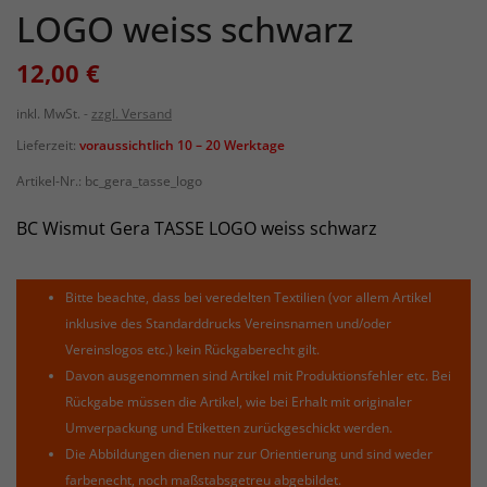
LOGO weiss schwarz
12,00 €
inkl. MwSt.
zzgl. Versand
Lieferzeit:
voraussichtlich 10 – 20 Werktage
Artikel-Nr.:
bc_gera_tasse_logo
BC Wismut Gera TASSE LOGO weiss schwarz
Bitte beachte, dass bei veredelten Textilien (vor allem Artikel
inklusive des Standarddrucks Vereinsnamen und/oder
Vereinslogos etc.) kein Rückgaberecht gilt.
Davon ausgenommen sind Artikel mit Produktionsfehler etc. Bei
Rückgabe müssen die Artikel, wie bei Erhalt mit originaler
Umverpackung und Etiketten zurückgeschickt werden.
Die Abbildungen dienen nur zur Orientierung und sind weder
farbenecht, noch maßstabsgetreu abgebildet.