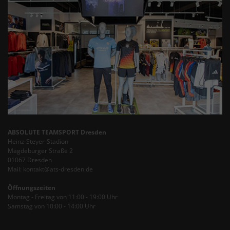
ABSOLUTE TEAMSPORT Dresden
Heinz-Steyer-Stadion
Magdeburger Straße 2
01067 Dresden
Mail: kontakt@ats-dresden.de
Öffnungszeiten
Montag - Freitag von 11:00 - 19:00 Uhr
Samstag von 10:00 - 14:00 Uhr