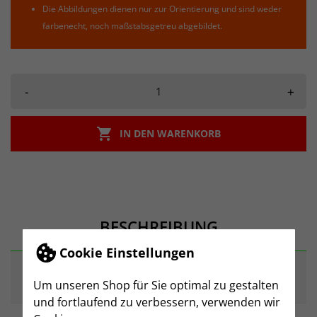
Die Abbildungen dienen nur zur Orientierung und sind weder
farbenecht, noch maßstabsgetreu abgebildet.
-
+

IN DEN WARENKORB
BESCHREIBUNG
Cookie Einstellungen
ARTIKELDETAILS
Um unseren Shop für Sie optimal zu gestalten
und fortlaufend zu verbessern, verwenden wir