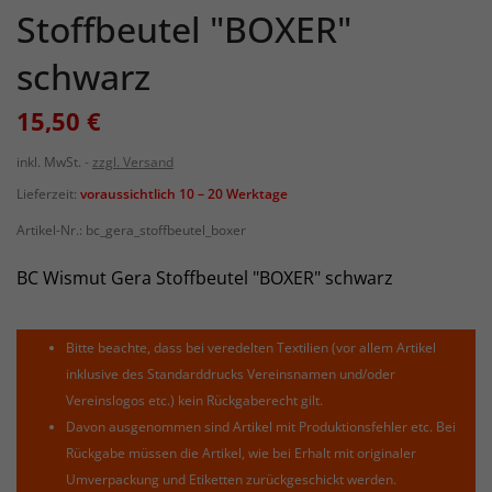
Stoffbeutel "BOXER"
schwarz
15,50 €
inkl. MwSt.
zzgl. Versand
Lieferzeit:
voraussichtlich 10 – 20 Werktage
Artikel-Nr.:
bc_gera_stoffbeutel_boxer
BC Wismut Gera Stoffbeutel "BOXER" schwarz
Bitte beachte, dass bei veredelten Textilien (vor allem Artikel
inklusive des Standarddrucks Vereinsnamen und/oder
Vereinslogos etc.) kein Rückgaberecht gilt.
Davon ausgenommen sind Artikel mit Produktionsfehler etc. Bei
Rückgabe müssen die Artikel, wie bei Erhalt mit originaler
Umverpackung und Etiketten zurückgeschickt werden.