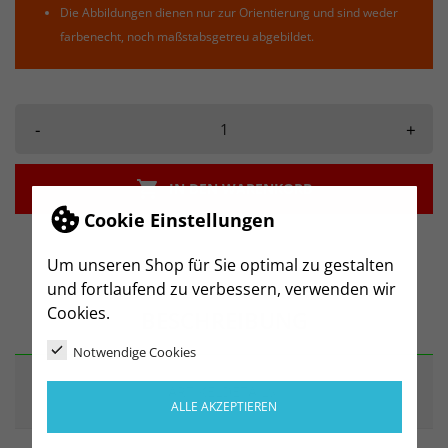
Die Abbildungen dienen nur zur Orientierung und sind weder
farbenecht, noch maßstabsgetreu abgebildet.
-
+

IN DEN WARENKORB
Cookie Einstellungen
Um unseren Shop für Sie optimal zu gestalten
und fortlaufend zu verbessern, verwenden wir
Cookies.
BESCHREIBUNG
Notwendige Cookies
ARTIKELDETAILS
ALLE AKZEPTIEREN