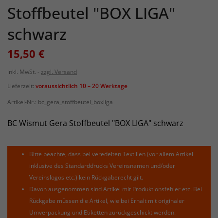
Stoffbeutel "BOX LIGA"
schwarz
15,50 €
inkl. MwSt.
zzgl. Versand
Lieferzeit:
voraussichtlich 10 – 20 Werktage
Artikel-Nr.:
bc_gera_stoffbeutel_boxliga
BC Wismut Gera Stoffbeutel "BOX LIGA" schwarz
Bitte beachte, dass bei veredelten Textilien (vor allem Artikel
inklusive des Standarddrucks Vereinsnamen und/oder
Vereinslogos etc.) kein Rückgaberecht gilt.
Davon ausgenommen sind Artikel mit Produktionsfehler etc. Bei
Rückgabe müssen die Artikel, wie bei Erhalt mit originaler
Umverpackung und Etiketten zurückgeschickt werden.