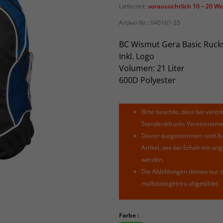
Lieferzeit:
voraussichtlich 10 – 20 W
Artikel-Nr.:
040161-55
BC Wismut Gera Basic Ruck
Inkl. Logo
Volumen: 21 Liter
600D Polyester
Bitte beachte, dass bei verede
Standarddrucks Vereinsnamen 
Davon ausgenommen sind Arti
Artikel, wie bei Erhalt mit o
werden.
Die Abbildungen dienen nur z
maßstabsgetreu abgebildet.
Farbe :