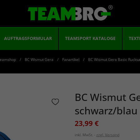
AUFTRAGSFORMULAR
TEAMSPORT KATALOGE
TEXT
eamshop
BC Wismut Gera
Fanartikel
BC Wismut Gera Basic Rucksa
BC Wismut Ge
schwarz/blau
23,99 €
inkl. MwSt.
zzgl. Versand