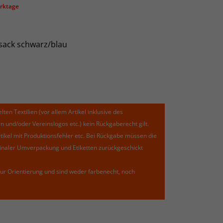
erktage
sack schwarz/blau
lten Textilien (vor allem Artikel inklusive des
und/oder Vereinslogos etc.) kein Rückgaberecht gilt.
kel mit Produktionsfehler etc. Bei Rückgabe müssen die
riginaler Umverpackung und Etiketten zurückgeschickt
ur Orientierung und sind weder farbenecht, noch