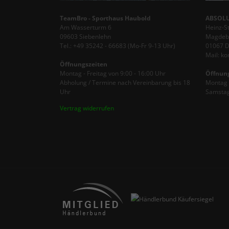
TeamBro - Sporthaus Haubold
ABSOLU
Am Wasserturm 6
Heinz-S
09603 Siebenlehn
Magdebu
Tel.: +49 35242 - 66683 (Mo-Fr 9-13 Uhr)
01067 
Mail: k
Öffnungszeiten
Montag - Freitag von 9:00 - 16:00 Uhr
Öffnun
Abholung / Termine nach Vereinbarung bis 18
Montag -
Uhr
Samstag
Vertrag widerrufen