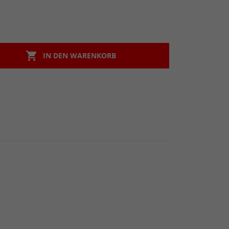

IN DEN WARENKORB