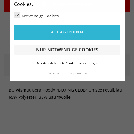

Cookies.
IN DEN WARENKORB
Notwendige Cookies
ALLE AKZEPTIEREN
BESCHREIBUNG
NUR NOTWENDIGE COOKIES
Benutzerdefinierte Cookie Einstellungen
ARTIKELDETAILS
Datenschutz
Impressum
BC Wismut Gera Hoody "BOXING CLUB" Unisex royalblau
65% Polyester, 35% Baumwolle