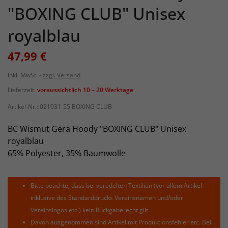
"BOXING CLUB" Unisex
royalblau
47,99 €
inkl. MwSt.
zzgl. Versand
Lieferzeit:
voraussichtlich 10 – 20 Werktage
Artikel-Nr.:
021031-55 BOXING CLUB
BC Wismut Gera Hoody "BOXING CLUB" Unisex
royalblau
65% Polyester, 35% Baumwolle
Bitte beachte, dass bei veredelten Textilien (vor allem Artikel
inklusive des Standarddrucks Vereinsnamen und/oder
Vereinslogos etc.) kein Rückgaberecht gilt.
Davon ausgenommen sind Artikel mit Produktionsfehler etc. Bei