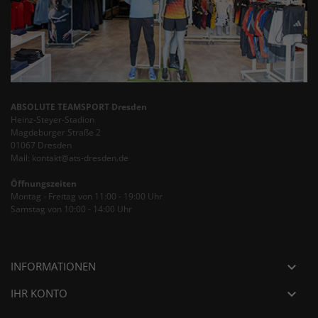
ABSOLUTE TEAMSPORT Dresden
Heinz-Steyer-Stadion
Magdeburger Straße 2
01067 Dresden
Mail: kontakt@ats-dresden.de
Öffnungszeiten
Montag - Freitag von 11:00 - 19:00 Uhr
Samstag von 10:00 - 14:00 Uhr
INFORMATIONEN

IHR KONTO
