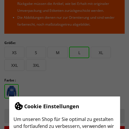
Rückgabe müssen die Artikel, wie bei Erhalt mit originaler
Umverpackung und Etiketten zurückgeschickt werden.
Die Abbildungen dienen nur zur Orientierung und sind weder
farbenecht, noch maßstabsgetreu abgebildet.
Größe:
XS
S
M
L
XL
XXL
3XL
Farbe :
Cookie Einstellungen
-
+
Um unseren Shop für Sie optimal zu gestalten
und fortlaufend zu verbessern, verwenden wir