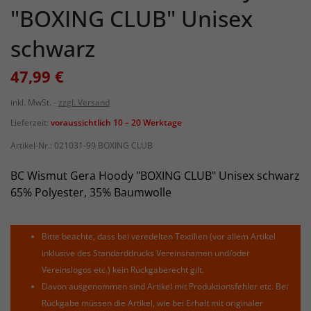
"BOXING CLUB" Unisex
schwarz
47,99 €
inkl. MwSt.
zzgl. Versand
Lieferzeit:
voraussichtlich 10 – 20 Werktage
Artikel-Nr.:
021031-99 BOXING CLUB
BC Wismut Gera Hoody "BOXING CLUB" Unisex schwarz
65% Polyester, 35% Baumwolle
Bitte beachte, dass bei veredelten Textilien (vor allem Artikel
inklusive des Standarddrucks Vereinsnamen und/oder
Vereinslogos etc.) kein Rückgaberecht gilt.
Davon ausgenommen sind Artikel mit Produktionsfehler etc. Bei
Rückgabe müssen die Artikel, wie bei Erhalt mit originaler