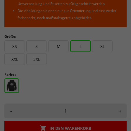
Umverpackung und Etiketten zurückgeschickt werden.
Die Abbildungen dienen nur zur Orientierung und sind weder
farbenecht, noch maßstabsgetreu abgebildet.
Größe:
XS
S
M
L
XL
XXL
3XL
Farbe :
-
+

IN DEN WARENKORB