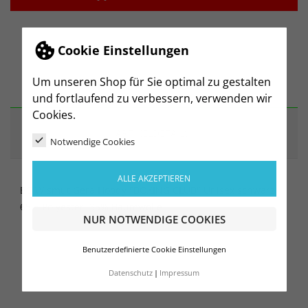
Cookie Einstellungen
BESCHREIBUNG
Um unseren Shop für Sie optimal zu gestalten
und fortlaufend zu verbessern, verwenden wir
Cookies.
ARTIKELDETAILS
Notwendige Cookies
ALLE AKZEPTIEREN
BC Wismut Gera Hoody "BOXING CLUB" Unisex schwarz
65% Polyester, 35% Baumwolle
NUR NOTWENDIGE COOKIES
Benutzerdefinierte Cookie Einstellungen
Datenschutz
Impressum