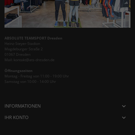
ABSOLUTE TEAMSPORT Dresden
Heinz-Steyer-Stadion
Magdeburger Straße 2
01067 Dresden
Mail: kontakt@ats-dresden.de
Öffnungszeiten
Montag - Freitag von 11:00 - 19:00 Uhr
Samstag von 10:00 - 14:00 Uhr
INFORMATIONEN

IHR KONTO
