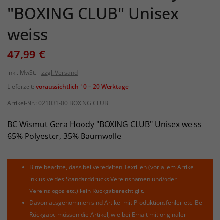
"BOXING CLUB" Unisex
weiss
47,99 €
inkl. MwSt.
zzgl. Versand
Lieferzeit:
voraussichtlich 10 – 20 Werktage
Artikel-Nr.:
021031-00 BOXING CLUB
BC Wismut Gera Hoody "BOXING CLUB" Unisex weiss
65% Polyester, 35% Baumwolle
Bitte beachte, dass bei veredelten Textilien (vor allem Artikel
inklusive des Standarddrucks Vereinsnamen und/oder
Vereinslogos etc.) kein Rückgaberecht gilt.
Davon ausgenommen sind Artikel mit Produktionsfehler etc. Bei
Rückgabe müssen die Artikel, wie bei Erhalt mit originaler