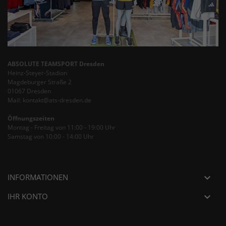
ABSOLUTE TEAMSPORT Dresden
Heinz-Steyer-Stadion
Magdeburger Straße 2
01067 Dresden
Mail: kontakt@ats-dresden.de
Öffnungszeiten
Montag - Freitag von 11:00 - 19:00 Uhr
Samstag von 10:00 - 14:00 Uhr
INFORMATIONEN

IHR KONTO
