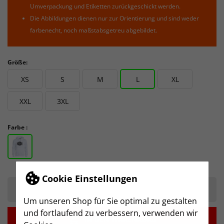
Umverpackung und Etiketten zurückgeschickt werden.
Die Abbildungen dienen nur zur Orientierung und sind weder
farbenecht, noch maßstabsgetreu abgebildet.
Größe:
XS
S
M
L
XL
XXL
3XL
Farbe :
Cookie Einstellungen
-
+
Um unseren Shop für Sie optimal zu gestalten
und fortlaufend zu verbessern, verwenden wir

IN DEN WARENKORB