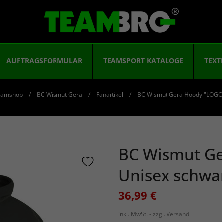
AUFTRAGSFORMULAR
TEAMSPORT KATALOGE
TEXT
eamshop
BC Wismut Gera
Fanartikel
BC Wismut Gera Hoody "LOGO
BC Wismut G
Unisex schwa
36,99 €
inkl. MwSt.
zzgl. Versand