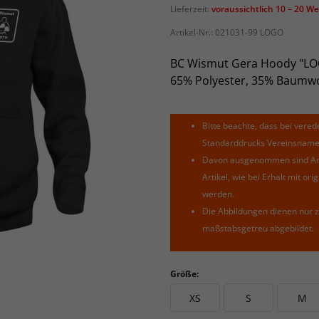
Lieferzeit:
voraussichtlich 10 – 20 W
Artikel-Nr.:
021031-99 LOGO
BC Wismut Gera Hoody "LO
65% Polyester, 35% Baumwo
Bitte beachte, dass bei verede
Standarddrucks Vereinsnamen 
Davon ausgenommen sind Arti
Artikel, wie bei Erhalt mit o
werden.
Die Abbildungen dienen nur z
maßstabsgetreu abgebildet.
Größe:
XS
S
M