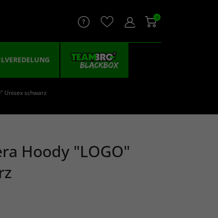
0
ILVEREDELUNG
" Unisex schwarz
era Hoody "LOGO"
rz