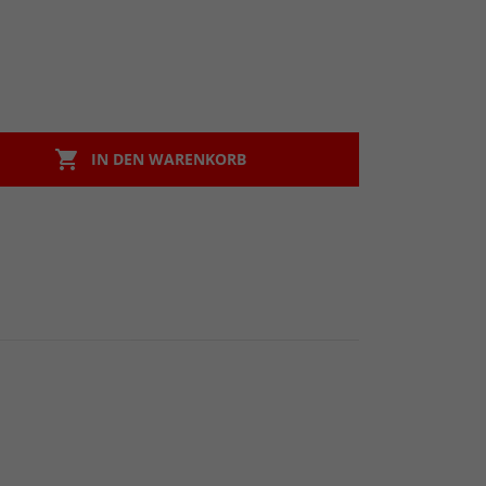

IN DEN WARENKORB