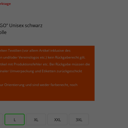
erktage
GO" Unisex schwarz
lle
lten Textilien (vor allem Artikel inklusive des
und/oder Vereinslogos etc.) kein Rückgaberecht gilt.
kel mit Produktionsfehler etc. Bei Rückgabe müssen die
riginaler Umverpackung und Etiketten zurückgeschickt
ur Orientierung und sind weder farbenecht, noch
L
XL
XXL
3XL