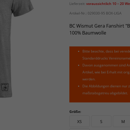
Lieferzeit:
voraussichtlich 10 – 20 W
Artikel-Nr.:
029030-95 BOX-LIGA
BC Wismut Gera Fanshirt "B
100% Baumwolle
Bitte beachte, dass bei verede
Standarddrucks Vereinsnamen 
Davon ausgenommen sind Arti
Artikel, wie bei Erhalt mit o
werden.
Die Abbildungen dienen nur z
maßstabsgetreu abgebildet.
Größe:
XS
S
M