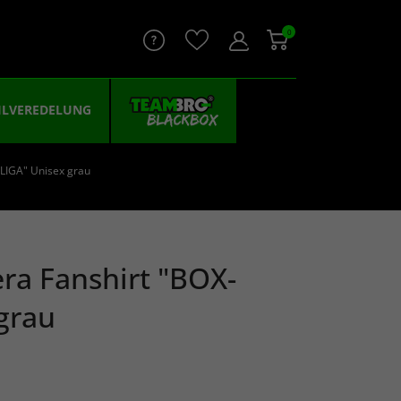
0
ILVEREDELUNG
LIGA" Unisex grau
ra Fanshirt "BOX-
grau