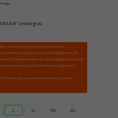
erktage
OX-LIGA" Unisex grau
lten Textilien (vor allem Artikel inklusive des
und/oder Vereinslogos etc.) kein Rückgaberecht gilt.
kel mit Produktionsfehler etc. Bei Rückgabe müssen die
riginaler Umverpackung und Etiketten zurückgeschickt
ur Orientierung und sind weder farbenecht, noch
L
XL
XXL
3XL