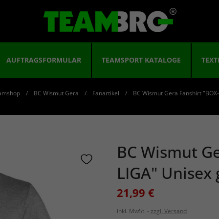
AUFTRAGSFORMULAR
TEAMSPORT KATALOGE
TEXT
amshop
BC Wismut Gera
Fanartikel
BC Wismut Gera Fanshirt "BOX-
BC Wismut Ge
LIGA" Unisex 
21,99 €
inkl. MwSt.
zzgl. Versand