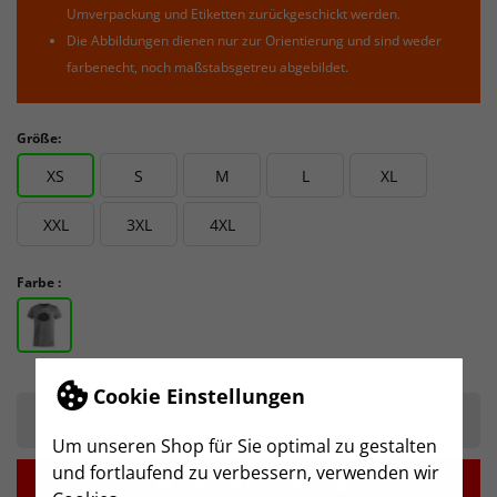
Umverpackung und Etiketten zurückgeschickt werden.
Die Abbildungen dienen nur zur Orientierung und sind weder
farbenecht, noch maßstabsgetreu abgebildet.
Größe:
XS
S
M
L
XL
XXL
3XL
4XL
Farbe :
Cookie Einstellungen
-
+
Um unseren Shop für Sie optimal zu gestalten
und fortlaufend zu verbessern, verwenden wir

IN DEN WARENKORB