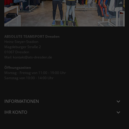
ABSOLUTE TEAMSPORT Dresden
Heinz-Steyer-Stadion
Magdeburger Straße 2
01067 Dresden
Mail: kontakt@ats-dresden.de
Öffnungszeiten
Montag - Freitag von 11:00 - 19:00 Uhr
Samstag von 10:00 - 14:00 Uhr
INFORMATIONEN

IHR KONTO
