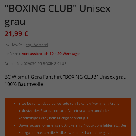
"BOXING CLUB" Unisex
grau
21,99 €
inkl. MwSt.
zzgl. Versand
Lieferzeit:
voraussichtlich 10 – 20 Werktage
Artikel-Nr.:
029030-95 BOXING CLUB
BC Wismut Gera Fanshirt "BOXING CLUB" Unisex grau
100% Baumwolle
Bitte beachte, dass bei veredelten Textilien (vor allem Artikel
inklusive des Standarddrucks Vereinsnamen und/oder
Vereinslogos etc.) kein Rückgaberecht gilt.
Davon ausgenommen sind Artikel mit Produktionsfehler etc. Bei
Rückgabe müssen die Artikel, wie bei Erhalt mit originaler