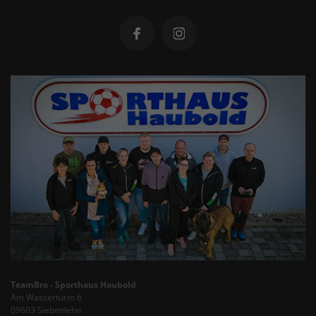
TeamBro - Sporthaus Haubold
Am Wasserturm 6
09603 Siebenlehn