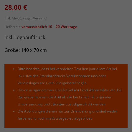
28,00 €
inkl. MwSt.
zzgl. Versand
Lieferzeit:
voraussichtlich 10 – 20 Werktage
inkl. Logoaufdruck
Größe: 140 x 70 cm
Bitte beachte, dass bei veredelten Textilien (vor allem Artikel
inklusive des Standarddrucks Vereinsnamen und/oder
Vereinslogos etc.) kein Rückgaberecht gilt.
Davon ausgenommen sind Artikel mit Produktionsfehler etc. Bei
Rückgabe müssen die Artikel, wie bei Erhalt mit originaler
Umverpackung und Etiketten zurückgeschickt werden.
Die Abbildungen dienen nur zur Orientierung und sind weder
farbenecht, noch maßstabsgetreu abgebildet.