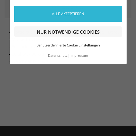
ARTIKELDETAILS
ALLE AKZEPTIEREN
NUR NOTWENDIGE COOKIES
- Frottiertuch aus 94% Baumwolle, 6% Polyester (Bordüre)
- Mit bedruckbarer weißer Polyester-Bordüre
Benutzerdefinierte Cookie Einstellungen
- Entspricht Ökotex Klasse I
- Qualität 400 g/qm
Datenschutz
Impressum
- Waschbar bis 60°C