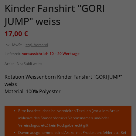
Kinder Fanshirt "GORI
JUMP" weiss
17,00 €
inkl. MwSt.
zzgl. Versand
Lieferzeit:
voraussichtlich 10 – 20 Werktage
Artikel-Nr.:
Subli weiss
Rotation Weissenborn Kinder Fanshirt "GORI JUMP"
weiss
Material: 100% Polyester
Bitte beachte, dass bei veredelten Textilien (vor allem Artikel
inklusive des Standarddrucks Vereinsnamen und/oder
Vereinslogos etc.) kein Rückgaberecht gilt.
Davon ausgenommen sind Artikel mit Produktionsfehler etc. Bei