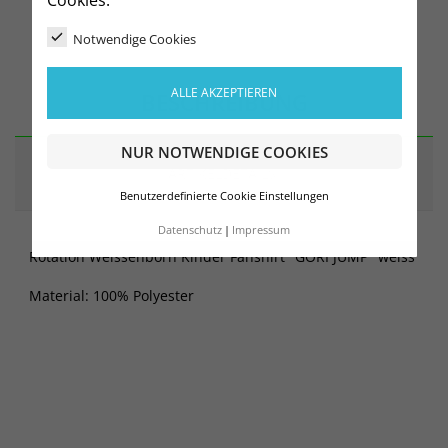
Notwendige Cookies
ALLE AKZEPTIEREN
BESCHREIBUNG
NUR NOTWENDIGE COOKIES
ARTIKELDETAILS
Benutzerdefinierte Cookie Einstellungen
Datenschutz
Impressum
Rotation Weissenborn Kinder Fanshirt "GORI JUMP" weiss
Material: 100% Polyester