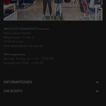
ABSOLUTE TEAMSPORT Dresden
Heinz-Steyer-Stadion
Magdeburger Straße 2
01067 Dresden
Mail: kontakt@ats-dresden.de
Öffnungszeiten
Montag - Freitag von 11:00 - 19:00 Uhr
Samstag von 10:00 - 14:00 Uhr
INFORMATIONEN

IHR KONTO
