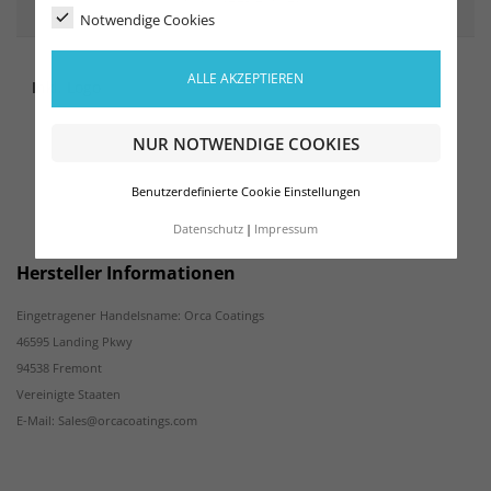
Notwendige Cookies
ALLE AKZEPTIEREN
Inkl. Logo
NUR NOTWENDIGE COOKIES
Benutzerdefinierte Cookie Einstellungen
Datenschutz
Impressum
Hersteller Informationen
Eingetragener Handelsname: Orca Coatings
46595 Landing Pkwy
94538 Fremont
Vereinigte Staaten
E-Mail: Sales@orcacoatings.com