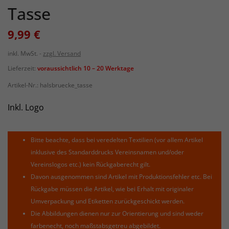
Tasse
9,99 €
inkl. MwSt.
zzgl. Versand
Lieferzeit:
voraussichtlich 10 – 20 Werktage
Artikel-Nr.:
halsbruecke_tasse
Inkl. Logo
Bitte beachte, dass bei veredelten Textilien (vor allem Artikel
inklusive des Standarddrucks Vereinsnamen und/oder
Vereinslogos etc.) kein Rückgaberecht gilt.
Davon ausgenommen sind Artikel mit Produktionsfehler etc. Bei
Rückgabe müssen die Artikel, wie bei Erhalt mit originaler
Umverpackung und Etiketten zurückgeschickt werden.
Die Abbildungen dienen nur zur Orientierung und sind weder
farbenecht, noch maßstabsgetreu abgebildet.