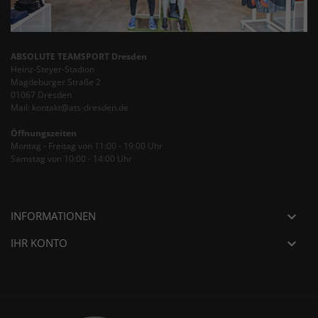
ABSOLUTE TEAMSPORT Dresden
Heinz-Steyer-Stadion
Magdeburger Straße 2
01067 Dresden
Mail: kontakt@ats-dresden.de
Öffnungszeiten
Montag - Freitag von 11:00 - 19:00 Uhr
Samstag von 10:00 - 14:00 Uhr
INFORMATIONEN

IHR KONTO
