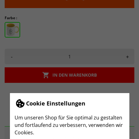
Farbe :
-
+

IN DEN WARENKORB
Cookie Einstellungen
BESCHREIBUNG
Um unseren Shop für Sie optimal zu gestalten
und fortlaufend zu verbessern, verwenden wir
Cookies.
ARTIKELDETAILS