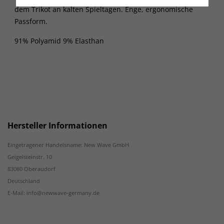
dem Trikot an kalten Spieltagen. Enge, ergonomische
Passform.
91% Polyamid 9% Elasthan
Hersteller Informationen
Eingetragener Handelsname: New Wave GmbH
Geigelsteinstr. 10
83080 Oberaudorf
Deutschland
E-Mail: info@newwave-germany.de