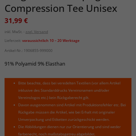
Compression Tee Unisex
31,99 €
inkl. MwSt.
zzgl. Versand
Lieferzeit:
voraussichtlich 10 – 20 Werktage
Artikel-Nr.:
1906855-999000
91% Polyamid 9% Elasthan
Bitte beachte, dass bei veredelten Textilien (vor allem Artikel
inklusive des Standarddrucks Vereinsnamen und/oder
Vereinslogos etc.) kein Rückgaberecht gilt.
Davon ausgenommen sind Artikel mit Produktionsfehler etc. Bei
Rückgabe müssen die Artikel, wie bei Erhalt mit originaler
Umverpackung und Etiketten zurückgeschickt werden.
Die Abbildungen dienen nur zur Orientierung und sind weder
farbenecht, noch maßstabsgetreu abgebildet.