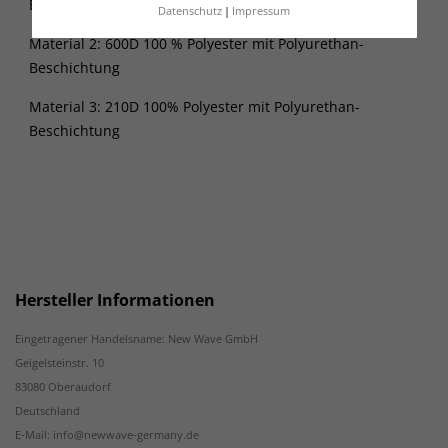
Beschichtung
Datenschutz
Impressum
Material 2: 600D 100 % Polyester mit Polyurethan-
Beschichtung
Material 3: 210D 100% Polyester mit Polyurethan-
Beschichtung
Hersteller Informationen
Eingetragener Handelsname: New Wave GmbH
Geigelsteinstr. 10
83080 Oberaudorf
Deutschland
E-Mail: info@newwave-germany.de