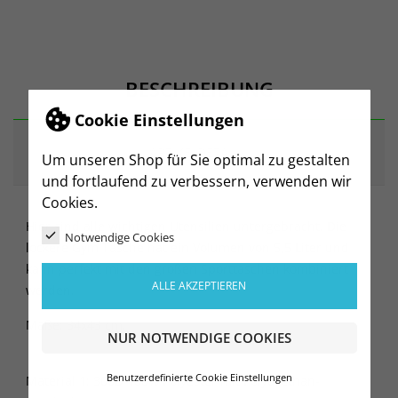
BESCHREIBUNG
Cookie Einstellungen
ARTIKELDETAILS
Um unseren Shop für Sie optimal zu gestalten
und fortlaufend zu verbessern, verwenden wir
Cookies.
Hier sind alle wichtigen Utensilien untergebracht. Die
Notwendige Cookies
lockere Gym Tasche hat ein Volumen von 5,5 Liter und
kann perfekt mit den großen Sporttaschen kombiniert
ALLE AKZEPTIEREN
werden.
Maße: 34x43 cm.
NUR NOTWENDIGE COOKIES
Benutzerdefinierte Cookie Einstellungen
Material 1: 300D 100% Polyester mit Polyurethan-