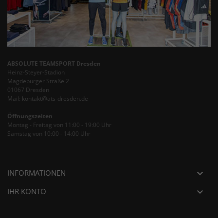
ABSOLUTE TEAMSPORT Dresden
Heinz-Steyer-Stadion
Magdeburger Straße 2
01067 Dresden
Mail: kontakt@ats-dresden.de
Öffnungszeiten
Montag - Freitag von 11:00 - 19:00 Uhr
Samstag von 10:00 - 14:00 Uhr
INFORMATIONEN

IHR KONTO
