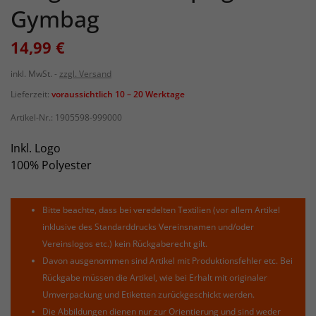
Gymbag
14,99 €
inkl. MwSt.
zzgl. Versand
Lieferzeit:
voraussichtlich 10 – 20 Werktage
Artikel-Nr.:
1905598-999000
Inkl. Logo
100% Polyester
Bitte beachte, dass bei veredelten Textilien (vor allem Artikel
inklusive des Standarddrucks Vereinsnamen und/oder
Vereinslogos etc.) kein Rückgaberecht gilt.
Davon ausgenommen sind Artikel mit Produktionsfehler etc. Bei
Rückgabe müssen die Artikel, wie bei Erhalt mit originaler
Umverpackung und Etiketten zurückgeschickt werden.
Die Abbildungen dienen nur zur Orientierung und sind weder