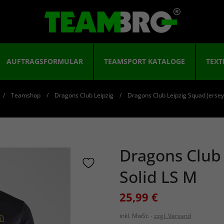
AUFTRAGSFORMULAR
TEAMSPORT KATALOGE
TEXT
Teamshop
Dragons Club Leipzig
Dragons Club Leipzig Squad Jersey
Dragons Club 
Solid LS M
25,99 €
inkl. MwSt.
zzgl. Versand