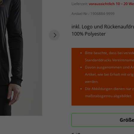
Lieferzeit:
voraussichtlich 10 – 20 W
Artikel-Nr.:
1906884-9999
inkl. Logo und Rückenaufdr
100% Polyester
Bitte beachte, dass bei verede
Standarddrucks Vereinsnamen 
Davon ausgenommen sind Arti
Artikel, wie bei Erhalt mit o
werden.
Die Abbildungen dienen nur z
maßstabsgetreu abgebildet.
Größe