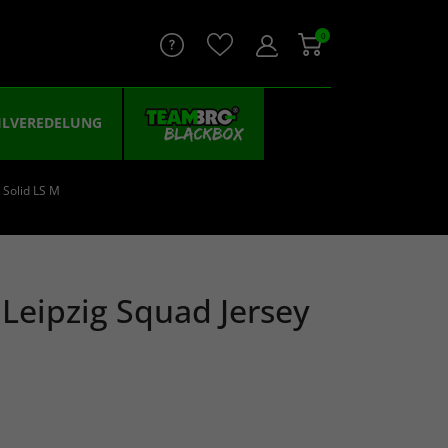
0
ILVEREDELUNG
 Solid LS M
Leipzig Squad Jersey