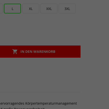
L
XL
XXL
3XL

IN DEN WARENKORB
ein hervorragendes Körpertemperaturmanagement