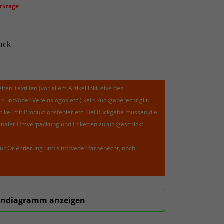
erktage
uck
lten Textilien (vor allem Artikel inklusive des
und/oder Vereinslogos etc.) kein Rückgaberecht gilt.
kel mit Produktionsfehler etc. Bei Rückgabe müssen die
riginaler Umverpackung und Etiketten zurückgeschickt
ur Orientierung und sind weder farbenecht, noch
ndiagramm anzeigen