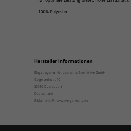
für optimale Leistung bietet. Hohe Elastizitä
100% Polyester
Hersteller Informationen
Eingetragener Handelsname: New Wave GmbH
Geigelsteinstr. 10
83080 Oberaudorf
Deutschland
E-Mail: info@newwave-germany.de