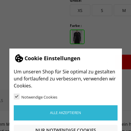
Größe:
XS
S
M
Farbe :
Cookie Einstellungen
-
+
Um unseren Shop für Sie optimal zu gestalten
und fortlaufend zu verbessern, verwenden wir
Cookies.
Notwendige Cookies
LS
ALLE AKZEPTIEREN
lem Material, das einen effizienten Feuchtigkeitstransport und 
NUR NOTWENDIGE COOKIES