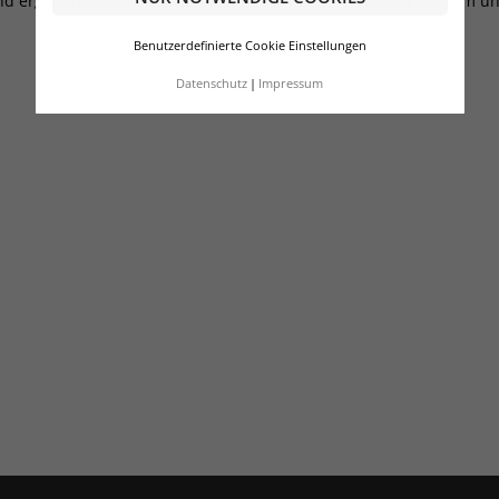
t und ergonomisches Design sorgen für eine komfortable Passform u
Benutzerdefinierte Cookie Einstellungen
Datenschutz
Impressum