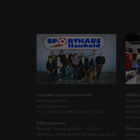
TeamBro - Sporthaus Haubold
ABSOLU
Am Wasserturm 6
Heinz-S
09603 Siebenlehn
Magdebu
Tel.: +49 35242 - 66683 (Mo-Fr 9-13 Uhr)
01067 
Mail: k
Öffnungszeiten
Montag - Freitag von 9:00 - 16:00 Uhr
Öffnun
Abholung / Termine nach Vereinbarung bis 18
Montag -
Uhr
Samstag