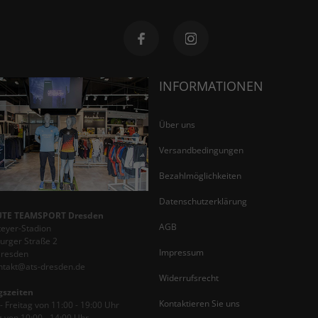
INFORMATIONEN
Über uns
Versandbedingungen
Bezahlmöglichkeiten
Datenschutzerklärung
TE TEAMSPORT Dresden
AGB
teyer-Stadion
rger Straße 2
Impressum
Dresden
ontakt@ats-dresden.de
Widerrufsrecht
gszeiten
Kontaktieren Sie uns
 Freitag von 11:00 - 19:00 Uhr
 von 10:00 - 14:00 Uhr