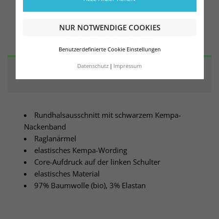
NUR NOTWENDIGE COOKIES
BESCHREIBUNG
Benutzerdefinierte Cookie Einstellungen
Datenschutz
Impressum
ARTIKELDETAILS
Rundhalsausschnitt mit schwarzem Kempa-
Nackenband
Raglanärmel
elastisches Kempa-Wording
Core-Aufdruck auf der linken Schulter
elastisches Material
97% Baumwolle (bio), 3% Elastan