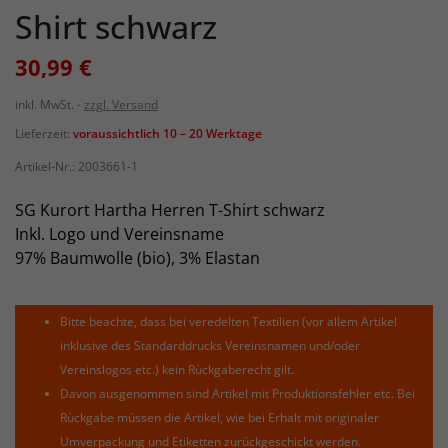
Shirt schwarz
30,99 €
inkl. MwSt.
zzgl. Versand
Lieferzeit:
voraussichtlich 10 – 20 Werktage
Artikel-Nr.:
2003661-1
SG Kurort Hartha Herren T-Shirt schwarz
Inkl. Logo und Vereinsname
97% Baumwolle (bio), 3% Elastan
Bitte beachte, dass bei veredelten Textilien (vor allem Artikel
inklusive des Standarddrucks Vereinsnamen und/oder
Vereinslogos etc.) kein Rückgaberecht gilt.
Davon ausgenommen sind Artikel mit Produktionsfehler etc. Bei
Rückgabe müssen die Artikel, wie bei Erhalt mit originaler
Umverpackung und Etiketten zurückgeschickt werden.