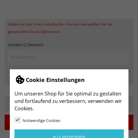
Geben sie hier ihren individuellen Text ein und wählen Sie die
gewünschte Druck-Option aus!
Initialen (2 Zeichen)
max. 250 Zeichen
Cookie Einstellungen
Um unseren Shop für Sie optimal zu gestalten
und fortlaufend zu verbessern, verwenden wir
-
+
Cookies.
Notwendige Cookies

IN DEN WARENKORB
ALLE AKZEPTIEREN