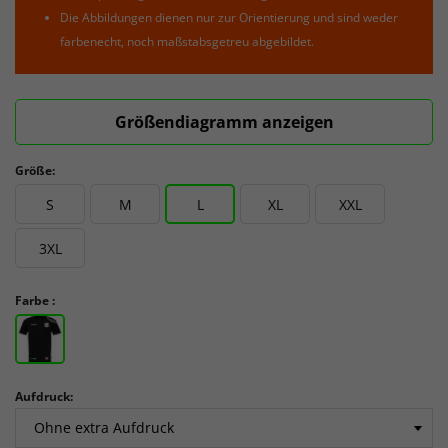
Die Abbildungen dienen nur zur Orientierung und sind weder
farbenecht, noch maßstabsgetreu abgebildet.
Größendiagramm anzeigen
Größe:
S
M
L
XL
XXL
3XL
Farbe :
Aufdruck: