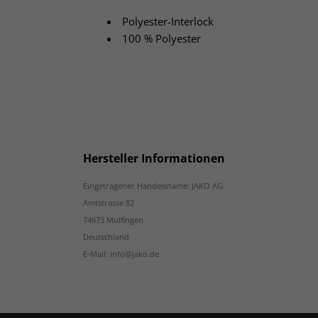
Polyester-Interlock
100 % Polyester
Hersteller Informationen
Eingetragener Handelsname: JAKO AG
Amtstrasse 82
74673 Mulfingen
Deutschland
E-Mail: info@jako.de