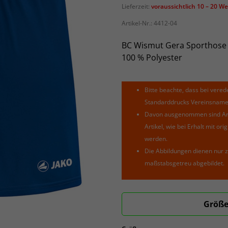
Lieferzeit:
voraussichtlich 10 – 20 W
Artikel-Nr.:
4412-04
BC Wismut Gera Sporthose
100 % Polyester
Bitte beachte, dass bei verede
Standarddrucks Vereinsnamen 
Davon ausgenommen sind Arti
Artikel, wie bei Erhalt mit o
werden.
Die Abbildungen dienen nur z
maßstabsgetreu abgebildet.
Größe