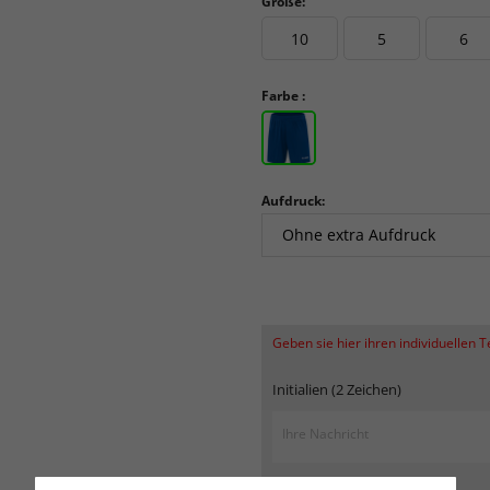
Größe:
10
5
6
Farbe :
Aufdruck:
Geben sie hier ihren individuellen 
Initialien (2 Zeichen)