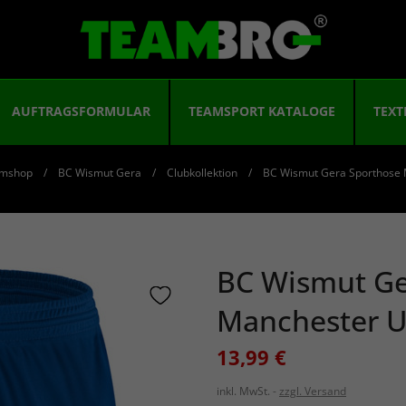
AUFTRAGSFORMULAR
TEAMSPORT KATALOGE
TEXT
mshop
BC Wismut Gera
Clubkollektion
BC Wismut Gera Sporthose 
BC Wismut Ge
Manchester U
13,99 €
inkl. MwSt.
zzgl. Versand