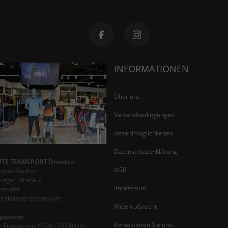
INFORMATIONEN
Über uns
Versandbedingungen
Bezahlmöglichkeiten
Datenschutzerklärung
TE TEAMSPORT Dresden
AGB
teyer-Stadion
rger Straße 2
Impressum
Dresden
ontakt@ats-dresden.de
Widerrufsrecht
gszeiten
Kontaktieren Sie uns
 Freitag von 11:00 - 19:00 Uhr