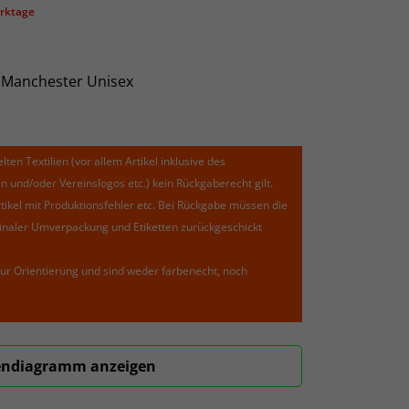
erktage
 Manchester Unisex
lten Textilien (vor allem Artikel inklusive des
und/oder Vereinslogos etc.) kein Rückgaberecht gilt.
kel mit Produktionsfehler etc. Bei Rückgabe müssen die
riginaler Umverpackung und Etiketten zurückgeschickt
ur Orientierung und sind weder farbenecht, noch
ndiagramm anzeigen