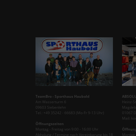
TeamBro - Sporthaus Haubold
ABSOLU
Am Wasserturm 6
Heinz-S
09603 Siebenlehn
Magdebu
Tel.: +49 35242 - 66683 (Mo-Fr 9-13 Uhr)
01067 
Mail: k
Öffnungszeiten
Montag - Freitag von 9:00 - 16:00 Uhr
Öffnun
Abholung / Termine nach Vereinbarung bis 18
Montag -