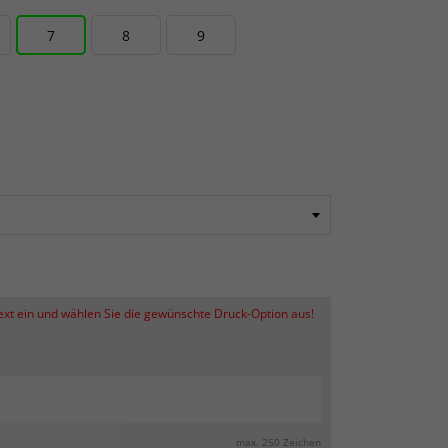
7
8
9
Text ein und wählen Sie die gewünschte Druck-Option aus!
max. 250 Zeichen