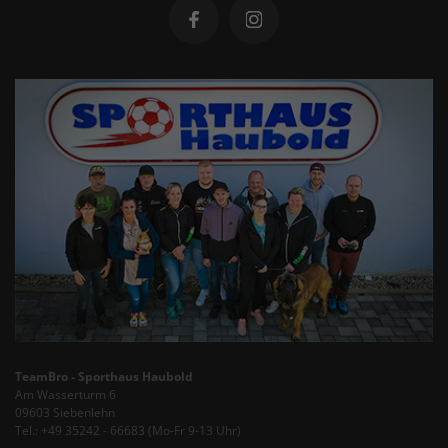
TeamBro - Sporthaus Haubold
Am Wasserturm 6
09603 Siebenlehn
Tel.: +49 35242 - 66683 (Mo-Fr 9-13 Uhr)