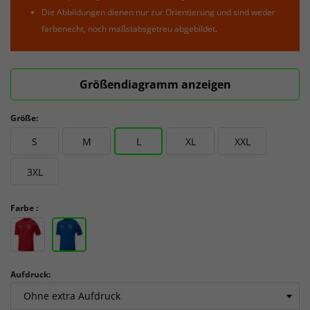
Die Abbildungen dienen nur zur Orientierung und sind weder
farbenecht, noch maßstabsgetreu abgebildet.
Größendiagramm anzeigen
Größe:
S
M
L
XL
XXL
3XL
Farbe :
Aufdruck: