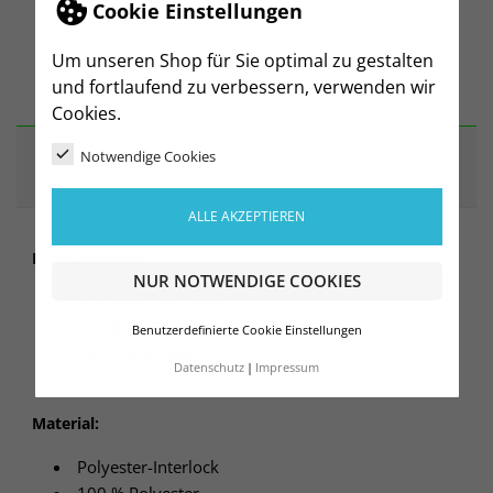
Cookie Einstellungen
Um unseren Shop für Sie optimal zu gestalten
BESCHREIBUNG
und fortlaufend zu verbessern, verwenden wir
Cookies.
Notwendige Cookies
ARTIKELDETAILS
ALLE AKZEPTIEREN
Produktdetails:
NUR NOTWENDIGE COOKIES
Moderne Uni-Optik
Rundhals-Rippkragen
Benutzerdefinierte Cookie Einstellungen
JAKO Heat Transfer Logos
Datenschutz
Impressum
Material:
Polyester-Interlock