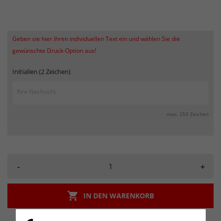
Geben sie hier ihren individuellen Text ein und wählen Sie die
gewünschte Druck-Option aus!
Initialien (2 Zeichen)
max. 250 Zeichen
-
+

IN DEN WARENKORB