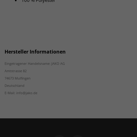
100 % Polyester
Hersteller Informationen
Eingetragener Handelsname: JAKO AG
Amtstrasse 82
74673 Mulfingen
Deutschland
E-Mail: info@jako.de