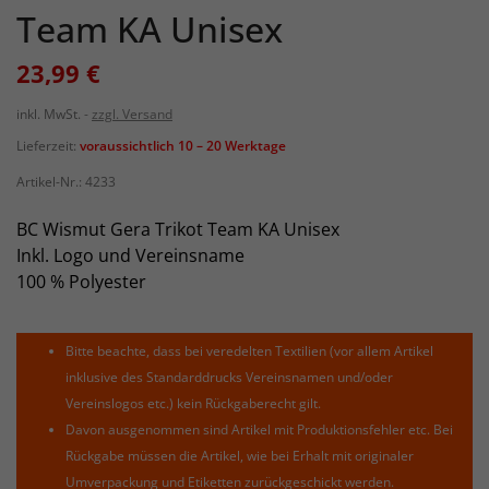
Team KA Unisex
23,99 €
inkl. MwSt.
zzgl. Versand
Lieferzeit:
voraussichtlich 10 – 20 Werktage
Artikel-Nr.:
4233
BC Wismut Gera Trikot Team KA Unisex
Inkl. Logo und Vereinsname
100 % Polyester
Bitte beachte, dass bei veredelten Textilien (vor allem Artikel
inklusive des Standarddrucks Vereinsnamen und/oder
Vereinslogos etc.) kein Rückgaberecht gilt.
Davon ausgenommen sind Artikel mit Produktionsfehler etc. Bei
Rückgabe müssen die Artikel, wie bei Erhalt mit originaler
Umverpackung und Etiketten zurückgeschickt werden.