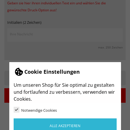
Geben sie hier ihren individuellen Text ein und wählen Sie die
gewünschte Druck-Option aus!
Initialien (2 Zeichen)
max. 250 Zeichen
Cookie Einstellungen
-
+
Um unseren Shop für Sie optimal zu gestalten
und fortlaufend zu verbessern, verwenden wir

IN DEN WARENKORB
Cookies.
Notwendige Cookies
ALLE AKZEPTIEREN