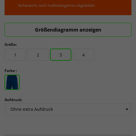
farbenecht, noch maßstabsgetreu abgebildet.
Größendiagramm anzeigen
Größe:
1
2
3
4
Farbe :
Aufdruck: