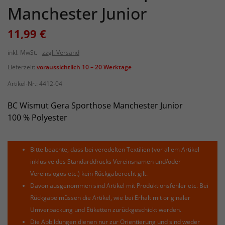
Manchester Junior
11,99 €
inkl. MwSt.
zzgl. Versand
Lieferzeit:
voraussichtlich 10 – 20 Werktage
Artikel-Nr.:
4412-04
BC Wismut Gera Sporthose Manchester Junior
100 % Polyester
Bitte beachte, dass bei veredelten Textilien (vor allem Artikel
inklusive des Standarddrucks Vereinsnamen und/oder
Vereinslogos etc.) kein Rückgaberecht gilt.
Davon ausgenommen sind Artikel mit Produktionsfehler etc. Bei
Rückgabe müssen die Artikel, wie bei Erhalt mit originaler
Umverpackung und Etiketten zurückgeschickt werden.
Die Abbildungen dienen nur zur Orientierung und sind weder