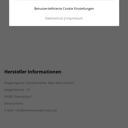
Kängurutasche
Benutzerdefinierte Cookie Einstellungen
Kapuze mit Kordelzug
Elastische Bündchen an Ärmelabschlüssen und
Datenschutz
Impressum
Saum
Hersteller Informationen
Eingetragener Handelsname: New Wave GmbH
Geigelsteinstr. 10
83080 Oberaudorf
Deutschland
E-Mail: info@newwave-germany.de