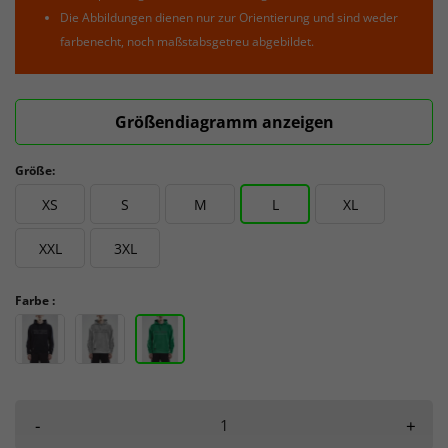
Die Abbildungen dienen nur zur Orientierung und sind weder
farbenecht, noch maßstabsgetreu abgebildet.
Größendiagramm anzeigen
Größe:
XS
S
M
L
XL
XXL
3XL
Farbe :
-
+