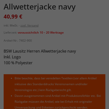
Allwetterjacke navy
40,99 €
inkl. MwSt.
zzgl. Versand
Lieferzeit:
voraussichtlich 10 – 20 Werktage
Artikel-Nr.:
7402-900
BSW Lausitz Herren Allwetterjacke navy
Inkl. Logo
100 % Polyester
Bitte beachte, dass bei veredelten Textilien (vor allem Artikel
inklusive des Standarddrucks Vereinsnamen und/oder
Vereinslogos etc.) kein Rückgaberecht gilt.
Davon ausgenommen sind Artikel mit Produktionsfehler etc. Bei
Rückgabe müssen die Artikel, wie bei Erhalt mit originaler
Umverpackung und Etiketten zurückgeschickt werden.