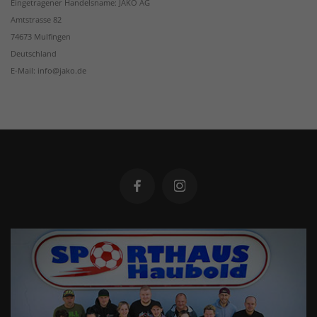
Eingetragener Handelsname: JAKO AG
Amtstrasse 82
74673 Mulfingen
Deutschland
E-Mail: info@jako.de