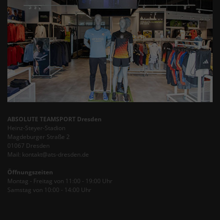
ABSOLUTE TEAMSPORT Dresden
Heinz-Steyer-Stadion
Magdeburger Straße 2
01067 Dresden
Mail: kontakt@ats-dresden.de
Öffnungszeiten
Montag - Freitag von 11:00 - 19:00 Uhr
Samstag von 10:00 - 14:00 Uhr