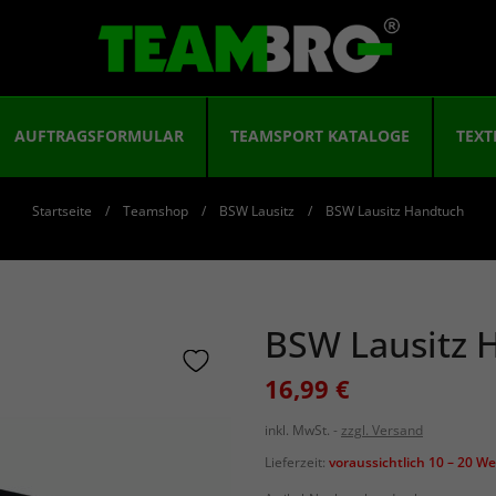
AUFTRAGSFORMULAR
TEAMSPORT KATALOGE
TEXT
Startseite
Teamshop
BSW Lausitz
BSW Lausitz Handtuch
BSW Lausitz 
16,99 €
inkl. MwSt.
zzgl. Versand
Lieferzeit:
voraussichtlich 10 – 20 W