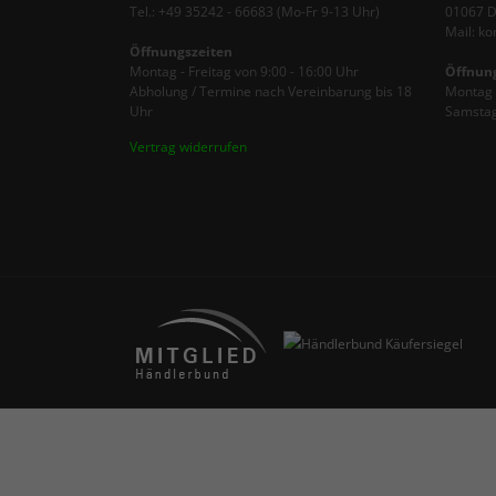
Tel.: +49 35242 - 66683 (Mo-Fr 9-13 Uhr)
01067 
Mail: k
Öffnungszeiten
Montag - Freitag von 9:00 - 16:00 Uhr
Öffnun
Abholung / Termine nach Vereinbarung bis 18
Montag -
Uhr
Samstag
Vertrag widerrufen