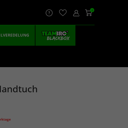
0
ILVEREDELUNG
Handtuch
erktage