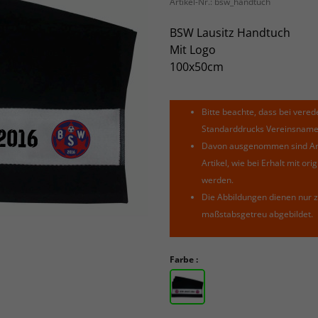
Artikel-Nr.:
bsw_handtuch
BSW Lausitz Handtuch
Mit Logo
100x50cm
Bitte beachte, dass bei verede
Standarddrucks Vereinsnamen 
Davon ausgenommen sind Arti
Artikel, wie bei Erhalt mit o
werden.
Die Abbildungen dienen nur z
maßstabsgetreu abgebildet.
Farbe :