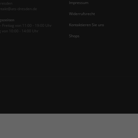
Impressum
Dresden
ontakt@ats-dresden.de
Widerrufsrecht
gszeiten
Kontaktieren Sie uns
 Freitag von 11:00 - 19:00 Uhr
 von 10:00 - 14:00 Uhr
Shops