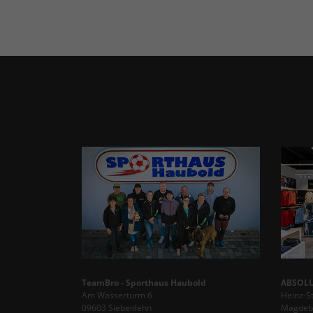
TeamBro - Sporthaus Haubold
ABSOLU
Am Wasserturm 6
Heinz-S
09603 Siebenlehn
Magdebu