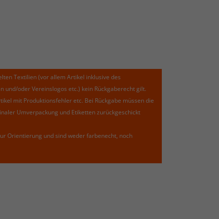
lten Textilien (vor allem Artikel inklusive des
und/oder Vereinslogos etc.) kein Rückgaberecht gilt.
kel mit Produktionsfehler etc. Bei Rückgabe müssen die
riginaler Umverpackung und Etiketten zurückgeschickt
ur Orientierung und sind weder farbenecht, noch