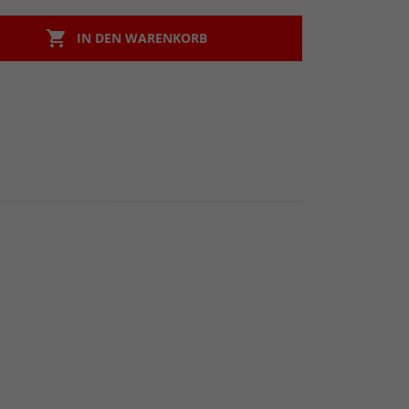

IN DEN WARENKORB