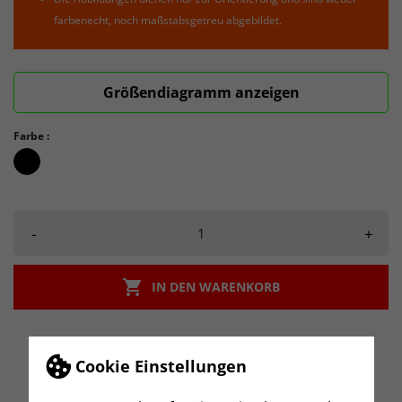
farbenecht, noch maßstabsgetreu abgebildet.
Größendiagramm anzeigen
Farbe :
schwarz_schwarz
-
+

IN DEN WARENKORB
Cookie Einstellungen