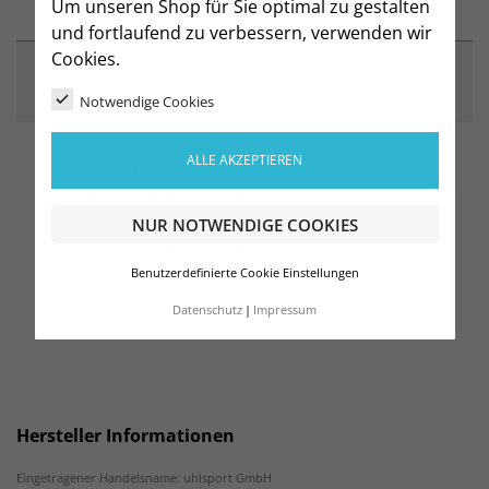
BESCHREIBUNG
Um unseren Shop für Sie optimal zu gestalten
und fortlaufend zu verbessern, verwenden wir
Cookies.
ARTIKELDETAILS
Notwendige Cookies
ALLE AKZEPTIEREN
großes Hauptfach
separates Reißverschlussfach
NUR NOTWENDIGE COOKIES
100% Polyester
33,5x15,5x47,5cm; 24 L
Benutzerdefinierte Cookie Einstellungen
Datenschutz
Impressum
Hersteller Informationen
Eingetragener Handelsname: uhlsport GmbH