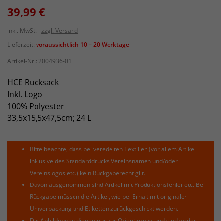
39,99 €
inkl. MwSt.
zzgl. Versand
Lieferzeit:
voraussichtlich 10 – 20 Werktage
Artikel-Nr.:
2004936-01
HCE Rucksack
Inkl. Logo
100% Polyester
33,5x15,5x47,5cm; 24 L
Bitte beachte, dass bei veredelten Textilien (vor allem Artikel
inklusive des Standarddrucks Vereinsnamen und/oder
Vereinslogos etc.) kein Rückgaberecht gilt.
Davon ausgenommen sind Artikel mit Produktionsfehler etc. Bei
Rückgabe müssen die Artikel, wie bei Erhalt mit originaler
Umverpackung und Etiketten zurückgeschickt werden.
Die Abbildungen dienen nur zur Orientierung und sind weder