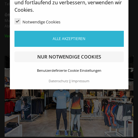
und fortlaufend zu verbessern, verwenden wir
Tel.: +49 35242 - 66683 (Mo-Fr 9-13 Uhr)
Cookies.
Öffnungszeiten
Montag - Freitag von 9:00 - 16:00 Uhr
Notwendige Cookies
Abholung / Termine nach Vereinbarung bis 18 Uhr
Vertrag widerrufen
ALLE AKZEPTIEREN
NUR NOTWENDIGE COOKIES
Benutzerdefinierte Cookie Einstellungen
Datenschutz
Impressum