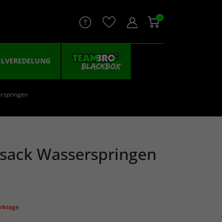
0
ILVEREDELUNG
erspringen
ksack Wasserspringen
erktage