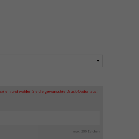
Text ein und wählen Sie die gewünschte Druck-Option aus!
max. 250 Zeichen