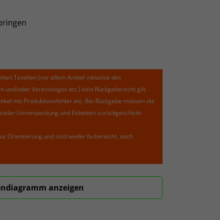
pringen
lten Textilien (vor allem Artikel inklusive des
und/oder Vereinslogos etc.) kein Rückgaberecht gilt.
kel mit Produktionsfehler etc. Bei Rückgabe müssen die
riginaler Umverpackung und Etiketten zurückgeschickt
ur Orientierung und sind weder farbenecht, noch
ndiagramm anzeigen