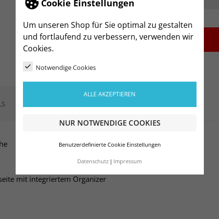
Cookie Einstellungen
Um unseren Shop für Sie optimal zu gestalten
und fortlaufend zu verbessern, verwenden wir
-
+
Cookies.
Notwendige Cookies
ALLE AKZEPTIEREN
LS
NUR NOTWENDIGE COOKIES
che
Benutzerdefinierte Cookie Einstellungen
Datenschutz
Impressum
eite mit integriertem Organizer