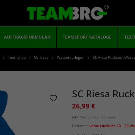
AUFTRAGSFORMULAR
TEAMSPORT KATALOGE
TEXT
Teamshop
SC Riesa
Wasserspringen
SC Riesa Rucksack Wass
SC Riesa Ruc
26,99 €
inkl. MwSt.
zzgl. Versand
Lieferzeit:
voraussichtlich 10 – 20 W