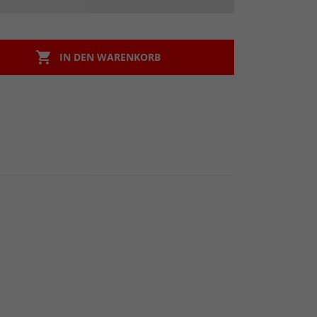

IN DEN WARENKORB