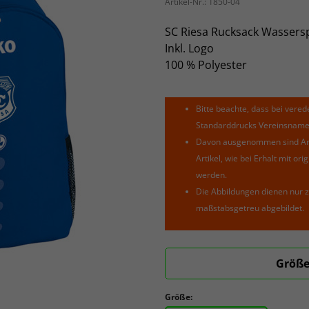
Artikel-Nr.:
1850-04
SC Riesa Rucksack Wassers
Inkl. Logo
100 % Polyester
Bitte beachte, dass bei verede
Standarddrucks Vereinsnamen 
Davon ausgenommen sind Arti
Artikel, wie bei Erhalt mit o
werden.
Die Abbildungen dienen nur z
maßstabsgetreu abgebildet.
Größe
Größe: