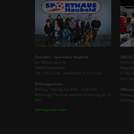
TeamBro - Sporthaus Haubold
ABSOLU
Am Wasserturm 6
Heinz-S
09603 Siebenlehn
Magdebu
Tel.: +49 35242 - 66683 (Mo-Fr 9-13 Uhr)
01067 
Mail: k
Öffnungszeiten
Montag - Freitag von 9:00 - 16:00 Uhr
Öffnun
Abholung / Termine nach Vereinbarung bis 18
Montag -
Uhr
Samstag
Vertrag widerrufen