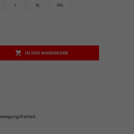
L
XL
XXL

IN DEN WARENKORB
Bewegungsfreiheit.