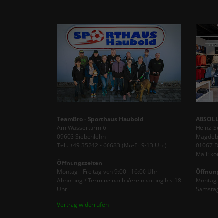
TeamBro - Sporthaus Haubold
ABSOLU
Am Wasserturm 6
Heinz-S
09603 Siebenlehn
Magdebu
Tel.: +49 35242 - 66683 (Mo-Fr 9-13 Uhr)
01067 
Mail: k
Öffnungszeiten
Montag - Freitag von 9:00 - 16:00 Uhr
Öffnun
Abholung / Termine nach Vereinbarung bis 18
Montag -
Uhr
Samstag
Vertrag widerrufen