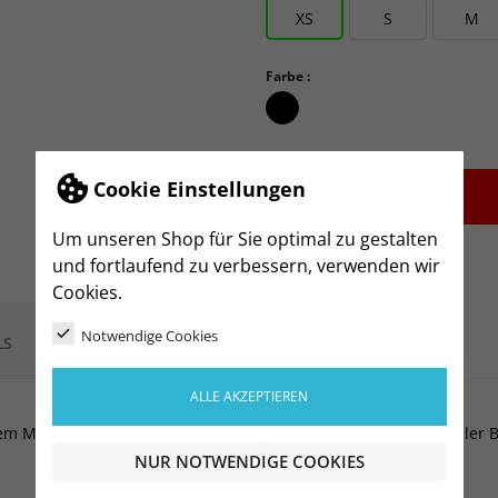
XS
S
M
Farbe :
schwarz_schwarz
Cookie Einstellungen
-
+
Um unseren Shop für Sie optimal zu gestalten
und fortlaufend zu verbessern, verwenden wir
Cookies.
Notwendige Cookies
LS
ALLE AKZEPTIEREN
em Material mit effizientem Feuchtigkeitstransport und optimaler 
NUR NOTWENDIGE COOKIES