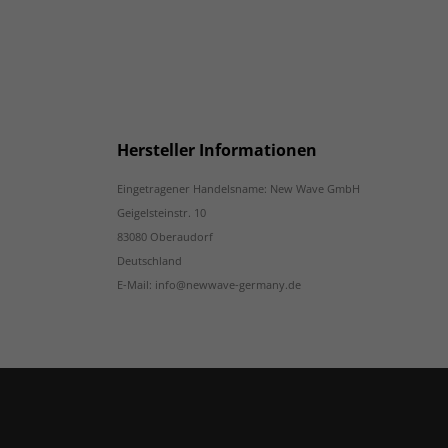
Hersteller Informationen
Eingetragener Handelsname: New Wave GmbH
Geigelsteinstr. 10
83080 Oberaudorf
Deutschland
E-Mail: info@newwave-germany.de