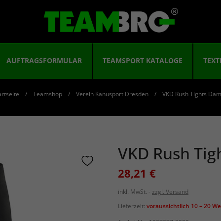
AUFTRAGSFORMULAR
TEAMSPORT KATALOGE
TEXT
artseite
Teamshop
Verein Kanusport Dresden
VKD Rush Tights Da
VKD Rush Tig
28,21 €
inkl. MwSt.
zzgl. Versand
Lieferzeit:
voraussichtlich 10 – 20 W