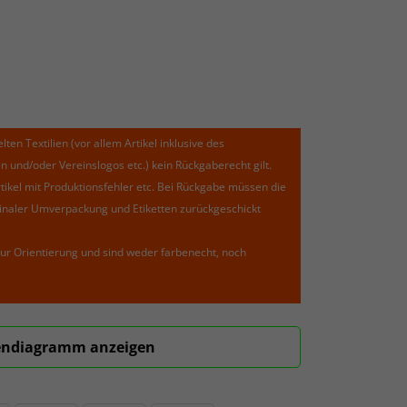
lten Textilien (vor allem Artikel inklusive des
und/oder Vereinslogos etc.) kein Rückgaberecht gilt.
kel mit Produktionsfehler etc. Bei Rückgabe müssen die
riginaler Umverpackung und Etiketten zurückgeschickt
ur Orientierung und sind weder farbenecht, noch
ndiagramm anzeigen