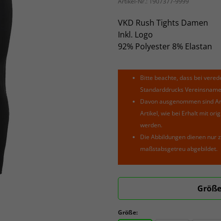
Artikel-Nr.:
1907377-9999
VKD Rush Tights Damen
Inkl. Logo
92% Polyester 8% Elastan
Bitte beachte, dass bei verede
Standarddrucks Vereinsnamen 
Davon ausgenommen sind Arti
Artikel, wie bei Erhalt mit o
werden.
Die Abbildungen dienen nur z
maßstabsgetreu abgebildet.
Größe
Größe: