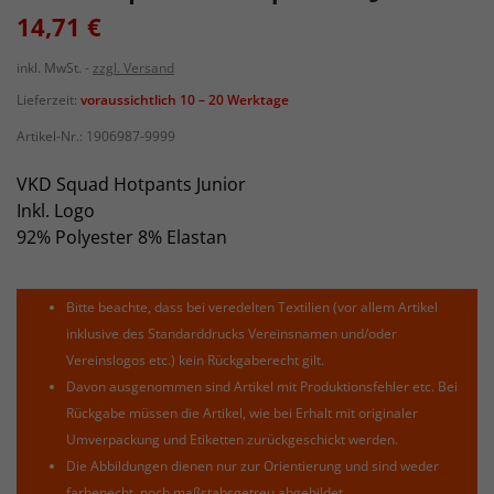
14,71 €
inkl. MwSt.
zzgl. Versand
Lieferzeit:
voraussichtlich 10 – 20 Werktage
Artikel-Nr.:
1906987-9999
VKD Squad Hotpants Junior
Inkl. Logo
92% Polyester 8% Elastan
Bitte beachte, dass bei veredelten Textilien (vor allem Artikel
inklusive des Standarddrucks Vereinsnamen und/oder
Vereinslogos etc.) kein Rückgaberecht gilt.
Davon ausgenommen sind Artikel mit Produktionsfehler etc. Bei
Rückgabe müssen die Artikel, wie bei Erhalt mit originaler
Umverpackung und Etiketten zurückgeschickt werden.
Die Abbildungen dienen nur zur Orientierung und sind weder
farbenecht, noch maßstabsgetreu abgebildet.