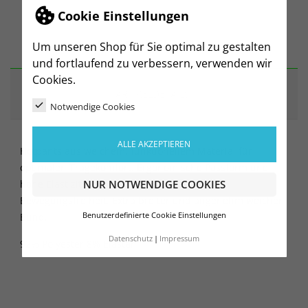
Cookie Einstellungen
BESCHREIBUNG
Um unseren Shop für Sie optimal zu gestalten
und fortlaufend zu verbessern, verwenden wir
Cookies.
ARTIKELDETAILS
Notwendige Cookies
ALLE AKZEPTIEREN
Hotpants aus weichem, funktionellem Material für
optimalen Tragekomfort. Ergonomische Passform und
hohe Elastizität sorgen für hervorragende
NUR NOTWENDIGE COOKIES
Bewegungsfreiheit. Extra breiter und angenehm weicher
Benutzerdefinierte Cookie Einstellungen
Bund.
Datenschutz
Impressum
92% Polyester 8% Elastan