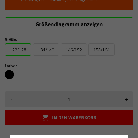
Größendiagramm anzeigen
Größe:
122/128
134/140
146/152
158/164
Farbe :
schwarz_schwarz
-
+

IN DEN WARENKORB