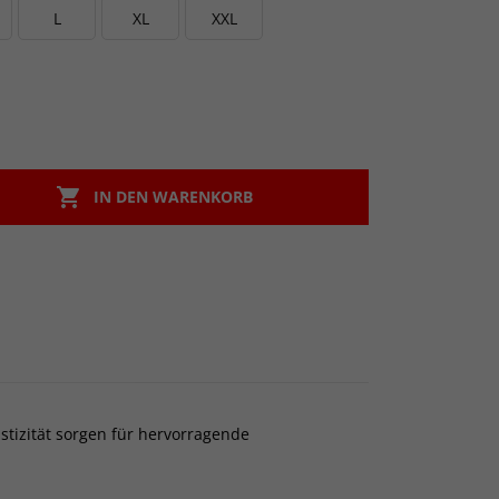
L
XL
XXL

IN DEN WARENKORB
tizität sorgen für hervorragende