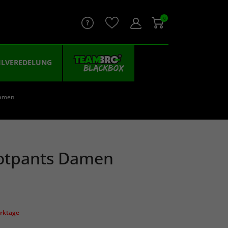
0
ILVEREDELUNG
Damen
otpants Damen
erktage