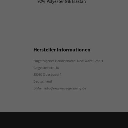
92% Polyester 8% Elastan
Hersteller Informationen
Eingetragener Handelsname: New Wave GmbH
Geigelsteinstr. 10
83080 Oberaudorf
Deutschland
E-Mail: info@newwave-germany.de