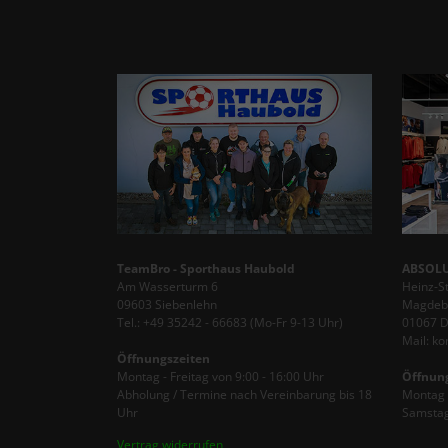
TeamBro - Sporthaus Haubold
ABSOLU
Am Wasserturm 6
Heinz-S
09603 Siebenlehn
Magdebu
Tel.: +49 35242 - 66683 (Mo-Fr 9-13 Uhr)
01067 
Mail: k
Öffnungszeiten
Montag - Freitag von 9:00 - 16:00 Uhr
Öffnun
Abholung / Termine nach Vereinbarung bis 18
Montag -
Uhr
Samstag
Vertrag widerrufen