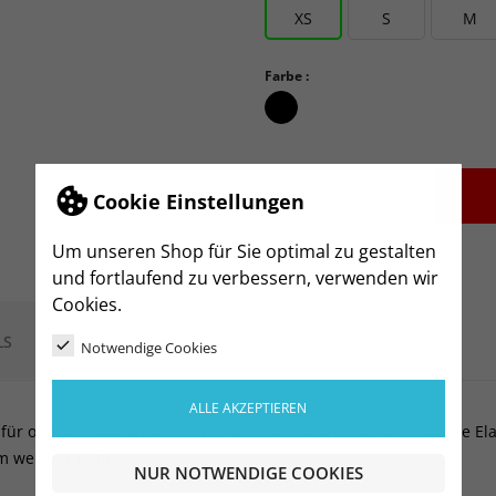
XS
S
M
Farbe :
schwarz_schwarz
-
+
Cookie Einstellungen
Um unseren Shop für Sie optimal zu gestalten
und fortlaufend zu verbessern, verwenden wir
Cookies.
LS
Notwendige Cookies
ALLE AKZEPTIEREN
 für optimalen Tragekomfort. Ergonomische Passform und hohe Elas
hm weicher Bund.
NUR NOTWENDIGE COOKIES