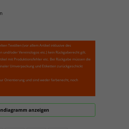
n
lten Textilien (vor allem Artikel inklusive des
und/oder Vereinslogos etc.) kein Rückgaberecht gilt.
kel mit Produktionsfehler etc. Bei Rückgabe müssen die
riginaler Umverpackung und Etiketten zurückgeschickt
ur Orientierung und sind weder farbenecht, noch
ndiagramm anzeigen