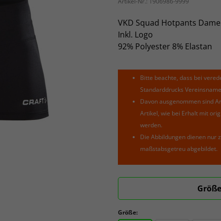
Artikel-Nr.:
1906986-9999
VKD Squad Hotpants Dame
Inkl. Logo
92% Polyester 8% Elastan
Bitte beachte, dass bei verede
Standarddrucks Vereinsnamen 
Davon ausgenommen sind Arti
Artikel, wie bei Erhalt mit o
werden.
Die Abbildungen dienen nur z
maßstabsgetreu abgebildet.
Größe
Größe: