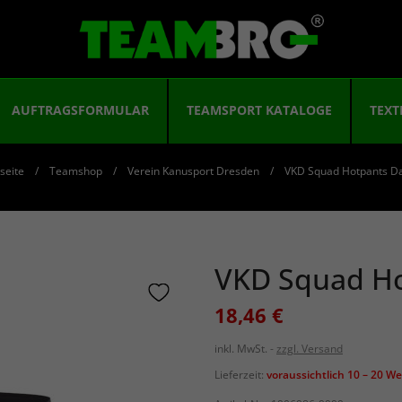
AUFTRAGSFORMULAR
TEAMSPORT KATALOGE
TEXT
seite
Teamshop
Verein Kanusport Dresden
VKD Squad Hotpants 
VKD Squad H
18,46 €
inkl. MwSt.
zzgl. Versand
Lieferzeit:
voraussichtlich 10 – 20 W