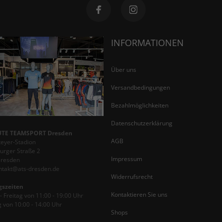
INFORMATIONEN
Über uns
Versandbedingungen
Bezahlmöglichkeiten
Datenschutzerklärung
TE TEAMSPORT Dresden
AGB
teyer-Stadion
rger Straße 2
Impressum
Dresden
ontakt@ats-dresden.de
Widerrufsrecht
gszeiten
Kontaktieren Sie uns
 Freitag von 11:00 - 19:00 Uhr
 von 10:00 - 14:00 Uhr
Shops